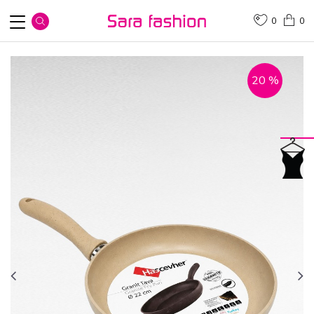
0
0
20
%