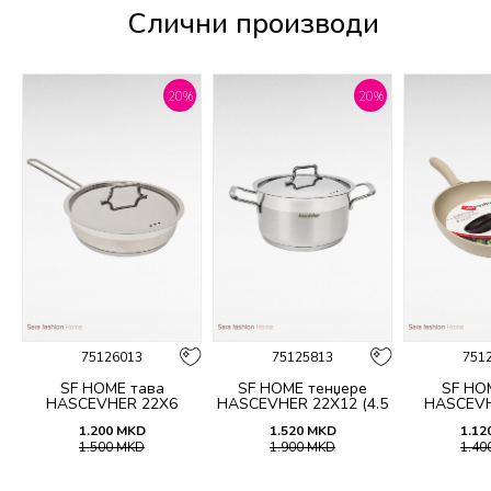
Слични производи
%
20
%
20
%
75126013
75125813
751
10
SF HOME тава
SF HOME тенџере
SF HO
HASCEVHER 22X6
HASCEVHER 22X12 (4.5
HASCEVH
L.)
1.200
MKD
1.520
MKD
1.12
1.500
MKD
1.900
MKD
1.40