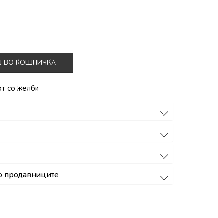
Ј ВО КОШНИЧКА
от со желби
о продавниците