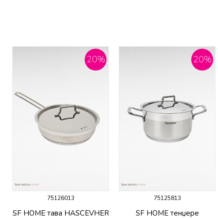
20
%
20
%
75126013
75125813
SF HOME тава HASCEVHER
SF HOME тенџере