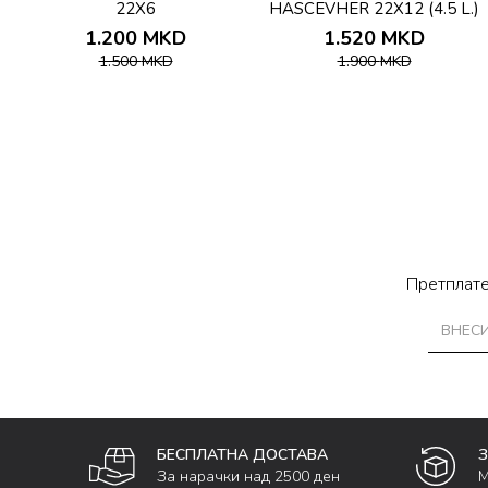
22X6
HASCEVHER 22X12 (4.5 L.)
1.200
MKD
1.520
MKD
1.500
MKD
1.900
MKD
Претплате
БЕСПЛАТНА ДОСТАВА
За нарачки над 2500 ден
М