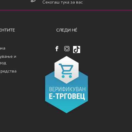
Секогаш тука за вас
ЕНТИТЕ
СЛЕДИ НÉ
ака
кување и
вод
средства