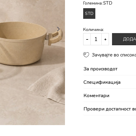
STD
Големина:
STD
Количина:
ДОДА
Зачувајте во список
За производот
Спецификација
Коментари
Провери достапност в