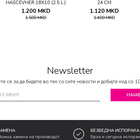
HASCEVHER 18X10 (2.5 L.)
24 CM
1.200
MKD
1.120
MKD
1.500
MKD
1.400
MKD
Newsletter
те се за да бидете во тек со сите новости и добијте код со 1
НАЈАВ
ЗАМЕНА
БЕЗБЕДНА ИСПОРАКА
ожна замена на производот
Брза и сигурна испора