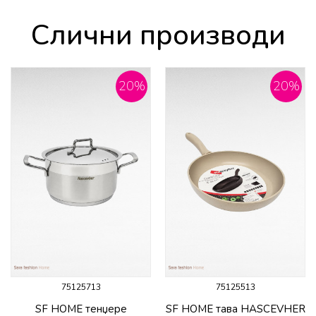
Слични производи
20
%
20
%
75125713
75125513
SF HOME тенџере
SF HOME тава HASCEVHER