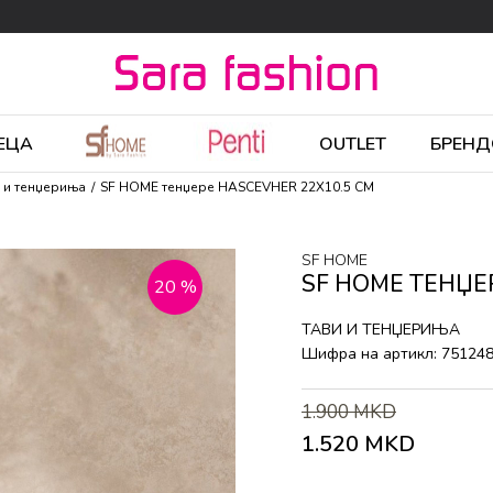
ЕЦА
OUTLET
БРЕНД
 и тенџериња
SF HOME тенџере HASCEVHER 22X10.5 CM
SF HOME
SF HOME ТЕНЏЕ
20
%
ТАВИ И ТЕНЏЕРИЊА
Шифра на артикл:
75124
1.900
MKD
1.520
MKD