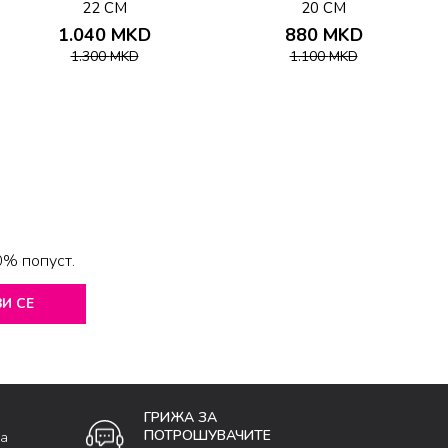
22 CM
20 CM
1.040
MKD
880
MKD
1.300
MKD
1.100
MKD
0% попуст.
И СЕ
ГРИЖА ЗА
ПОТРОШУВАЧИТЕ
ка