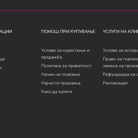
АЦИИ
ПОМОШ ПРИ КУПУВАЊЕ
УСЛУГИ НА КЛИ
Услови за користење и
Услови за испор
продажба
ци
Право на повле
Политика за приватност
замена на произ
и
Начин на плаќање
Рефундација на 
Најчести прашања
Рекламации
Како да купите