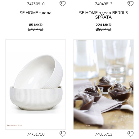
74750910
74049813
SF HOME здела
SF HOME здела BERRI 3
SPRATA
85
MKD
224
MKD
170
MKD
280
MKD
74751710
74055713