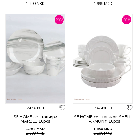
1.999
MKD
1.999
MKD
20
%
20
%
74748913
74749810
SF HOME сет тањири
SF HOME сет тањири SHELL
MARBLE 16pcs
HARMONY 16pcs
1.759
MKD
1.680
MKD
2.199
MKD
2.100
MKD