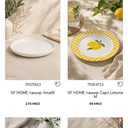
75075613
75054713
SF HOME тањир Amalfi
SF HOME тањир Capri Limone
M
170
MKD
99
MKD