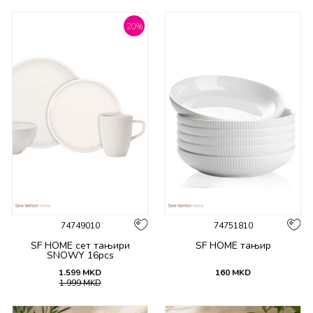
20
%
74749010
74751810
SF HOME сет тањири
SF HOME тањир
SNOWY 16pcs
1.599
MKD
160
MKD
1.999
MKD