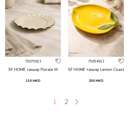
75075913
75054913
SF HOME тањир Florale M
SF HOME тањир Lemon Coast
110
MKD
250
MKD
1
2