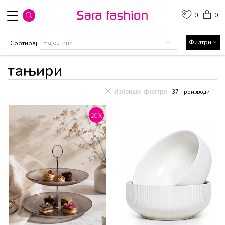
0
0
Филтри
Сортирај
тањири
Избриши филтри
37
производи
20
%