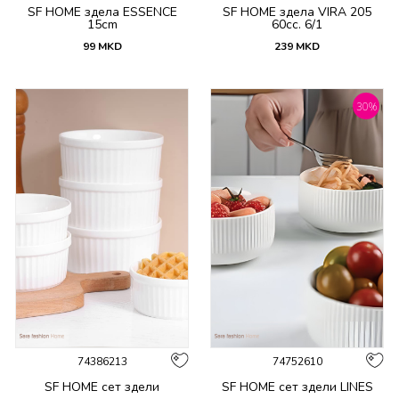
SF HOME здела ESSENCE
SF HOME здела VIRA 205
15cm
60cc. 6/1
99
MKD
239
MKD
30
%
74386213
74752610
SF HOME сет здели
SF HOME сет здели LINES