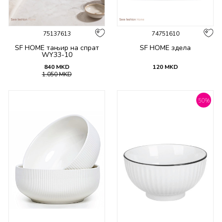
75137613
74751610
SF HOME тањир на спрат
SF HOME здела
WY33-10
840
MKD
120
MKD
1.050
MKD
50
%