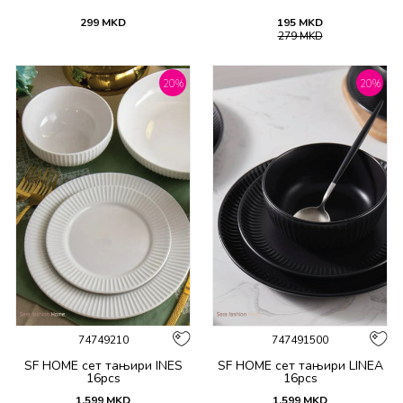
299
MKD
195
MKD
279
MKD
20
%
20
%
74749210
747491500
SF HOME сет тањири INES
SF HOME сет тањири LINEA
16pcs
16pcs
1.599
MKD
1.599
MKD