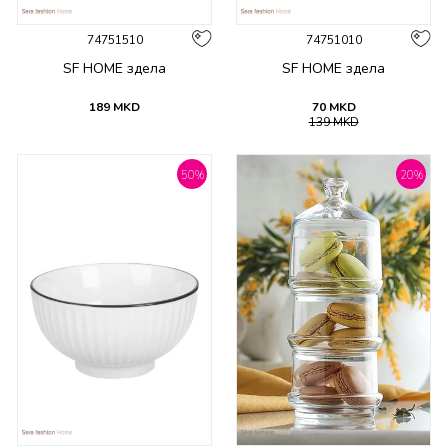
74751510
74751010
SF HOME здела
SF HOME здела
189
MKD
70
MKD
139
MKD
50
%
20
%