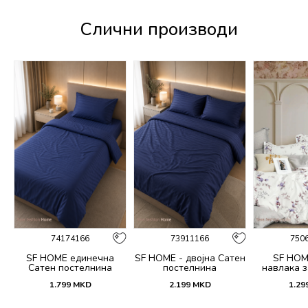
Слични производи
74174166
73911166
750
SF HOME единечна
SF HOME - двојна Сатен
SF HOM
k
Сатен постелнина
постелнина
навлака з
ик
јастучни
1.799
MKD
2.199
MKD
1.29
Dar