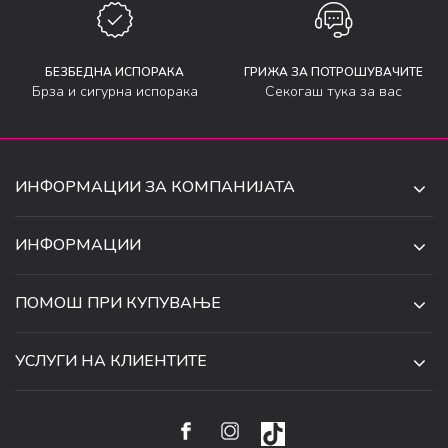
БЕЗБЕДНА ИСПОРАКА
ГРИЖА ЗА ПОТРОШУВАЧИТЕ
Брза и сигурна испорака
Секогаш тука за вас
ИНФОРМАЦИИ ЗА КОМПАНИЈАТА
ДЕ-ТА ДЕЈАН ДООЕЛ
ИНФОРМАЦИИ
ЗА НАС
УЛ. 34, БР. 32, ИЛИНДЕН,
ПОМОШ ПРИ КУПУВАЊЕ
СКОПЈЕ, МАКЕДОНИЈА
ПРОДАВНИЦИ
УСЛОВИ ЗА КОРИСТЕЊЕ И ПРОДАЖБА
ТЕЛЕФОН:
СОРАБОТКИ
УСЛУГИ НА КЛИЕНТИТЕ
070 231 608
ПОЛИТИКА ЗА ПРИВАТНОСТ
КАРИЕРА
(0)2 32 18 388
УСЛОВИ ЗА ИСПОРАКА
НАЧИН НА ПЛАЌАЊЕ
КОНТАКТ
EMAIL:
ПРАВО НА ПОВЛЕКУВАЊЕ И ЗАМЕНА НА ПРОИЗВОД
НАЈЧЕСТИ ПРАШАЊА