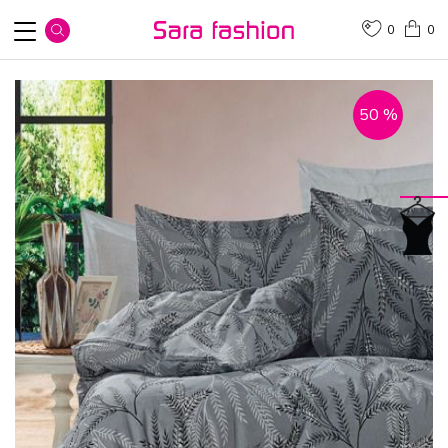
0
0
50
%