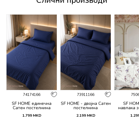
Слични производи
74174166
73911166
750
SF HOME единечна
SF HOME - двојна Сатен
SF HOM
k
Сатен постелнина
постелнина
навлака з
ик
јастучни
1.799
MKD
2.199
MKD
1.29
Dar