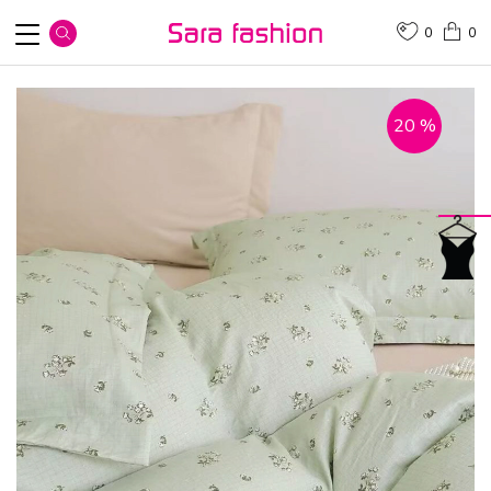
0
0
20
%