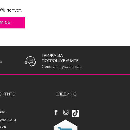
0% попуст.
И СЕ
ГРИЖА ЗА
ПОТРОШУВАЧИТЕ
ка
Секогаш тука за вас
ЕНТИТЕ
СЛЕДИ НÉ
ака
кување и
вод