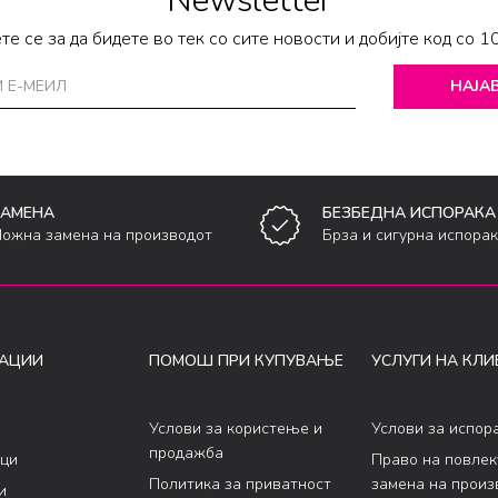
Newsletter
те се за да бидете во тек со сите новости и добијте код со 1
НАЈАВ
ЗАМЕНА
БЕЗБЕДНА ИСПОРАКА
ожна замена на производот
Брза и сигурна испора
АЦИИ
ПОМОШ ПРИ КУПУВАЊЕ
УСЛУГИ НА КЛИ
Услови за користење и
Услови за испор
продажба
ци
Право на повле
Политика за приватност
замена на произ
и