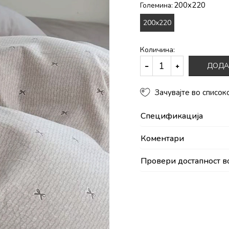
200x220
Големина:
200x220
Количина:
ДОДА
Зачувајте во список
Спецификација
Коментари
Провери достапност в