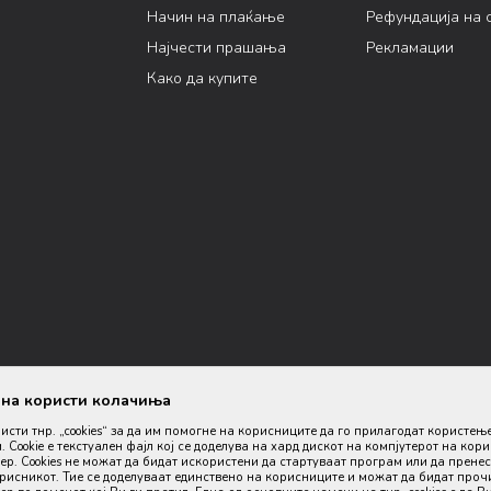
Начин на плаќање
Рефундација на 
Најчести прашања
Рекламации
Како да купите
ана користи колачиња
ристи тнр. „cookies“ за да им помогне на корисниците да го прилагодат користењ
. Cookie е текстуален фајл кој се доделува на хард дискот на компјутерот на кор
р. Cookies не можат да бидат искористени да стартуваат програм или да пренес
орисникот. Тие се доделуваат единствено на корисниците и можат да бидат проч