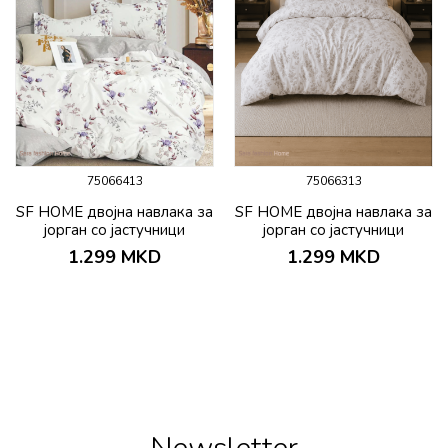
75066413
75066313
SF HOME двојна навлака за
SF HOME двојна навлака за
јорган со јастучници
јорган со јастучници
200х230 Darlino
200х230 Bueno
1.299
MKD
1.299
MKD