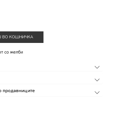
Ј ВО КОШНИЧКА
от со желби
о продавниците