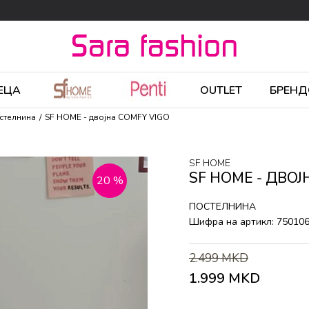
ЕЦА
OUTLET
БРЕНД
стелнина
SF HOME - двојна COMFY VIGO
SF HOME
SF HOME - ДВОЈ
20
%
ПОСТЕЛНИНА
Шифра на артикл:
75010
2.499
MKD
1.999
MKD