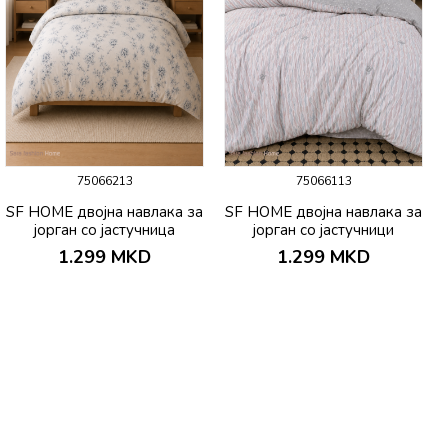
75066213
75066113
SF HOME двојна навлака за
SF HOME двојна навлака за
јорган со јастучница
јорган со јастучници
200х230 Bello
200х230 Sueno
1.299
MKD
1.299
MKD