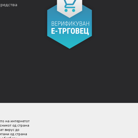
средства
ето на интернетот
исникот од страна
ат вирус до
итани од страна