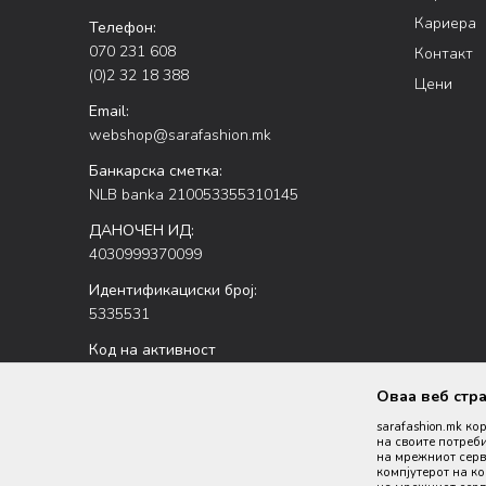
Кариера
Телефон:
070 231 608
Контакт
(0)2 32 18 388
Цени
Email:
webshop@sarafashion.mk
Банкарска сметка:
NLB banka 210053355310145
ДАНОЧЕН ИД:
4030999370099
Идентификациски број:
5335531
Код на активност
47.51
Оваа веб стр
sarafashion.mk ко
на своите потреби
на мрежниот серве
компјутерот на к