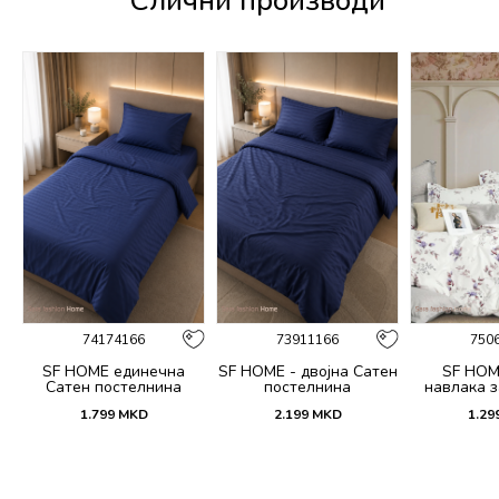
Слични производи
74174166
73911166
750
SF HOME единечна
SF HOME - двојна Сатен
SF HOM
k
Сатен постелнина
постелнина
навлака з
ик
јастучни
1.799
MKD
2.199
MKD
1.29
Dar