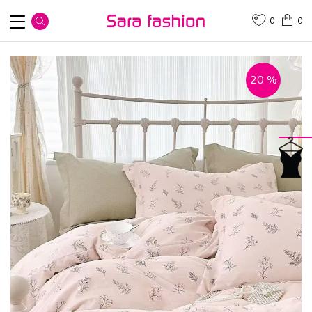
0
0
20
%