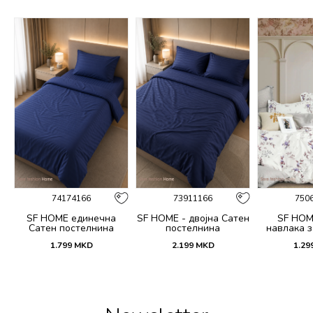
74174166
73911166
750
SF HOME единечна
SF HOME - двојна Сатен
SF HOM
k
Сатен постелнина
постелнина
навлака з
ик
јастучни
1.799
MKD
2.199
MKD
1.29
Dar