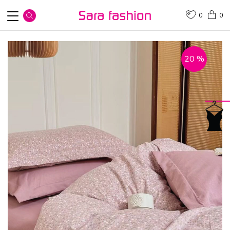
0
0
20
%