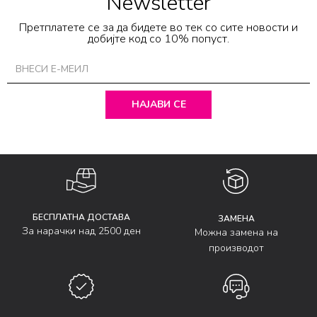
Newsletter
Претплатете се за да бидете во тек со сите новости и
добијте код со 10% попуст.
НАЈАВИ СЕ
БЕСПЛАТНА ДОСТАВА
ЗАМЕНА
За нарачки над 2500 ден
Можна замена на
производот