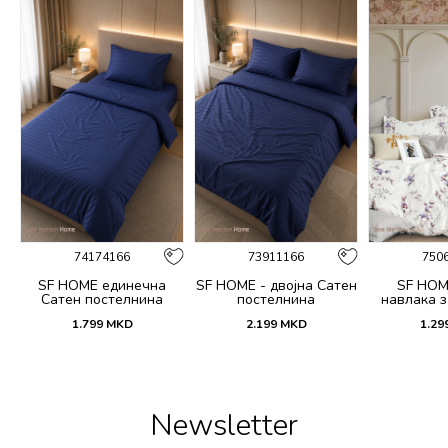
74174166
73911166
750
SF HOME единечна
SF HOME - двојна Сатен
SF HOM
k
Сатен постелнина
постелнина
навлака з
ик
јастучни
1.799
MKD
2.199
MKD
1.29
Dar
Newsletter