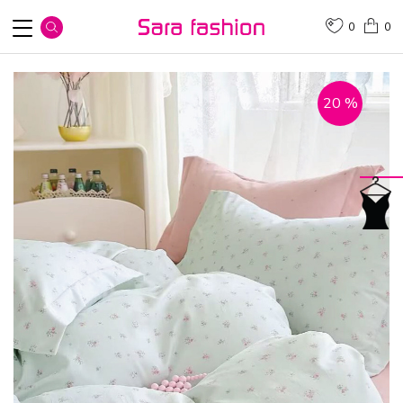
0
0
20
%