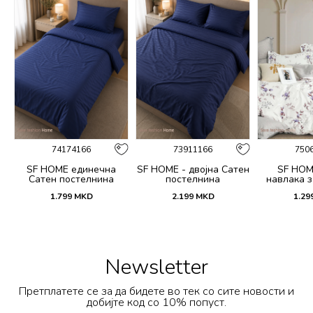
74174166
73911166
750
SF HOME единечна
SF HOME - двојна Сатен
SF HOM
k
Сатен постелнина
постелнина
навлака з
ик
јастучни
1.799
MKD
2.199
MKD
1.29
Dar
Newsletter
Претплатете се за да бидете во тек со сите новости и
добијте код со 10% попуст.