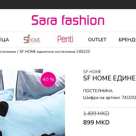
ЕЦА
OUTLET
БРЕНД
стелнина
SF HOME единечна постелнина 140/220
SF HOME
SF HOME ЕДИНЕ
40
%
ПОСТЕЛНИНА
Шифра на артикл:
74103
1.499
MKD
899
MKD