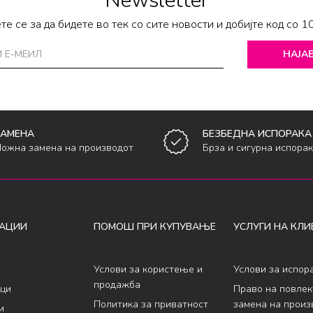
Newsletter
те се за да бидете во тек со сите новости и добијте код со 1
НАЈАВ
ЗАМЕНА
БЕЗБЕДНА ИСПОРАКА
ожна замена на производот
Брза и сигурна испора
АЦИИ
ПОМОШ ПРИ КУПУВАЊЕ
УСЛУГИ НА КЛИ
Услови за користење и
Услови за испор
продажба
ци
Право на повле
Политика за приватност
замена на произ
и