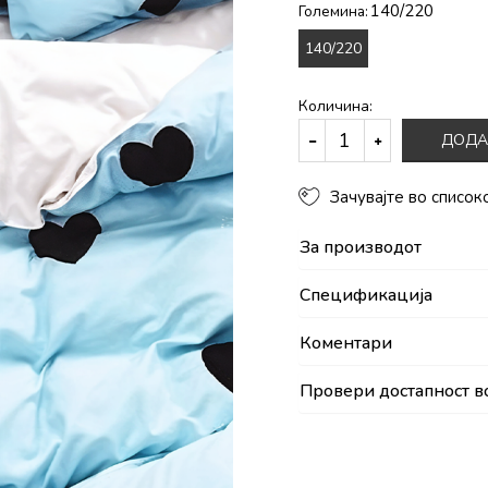
140/220
Големина:
140/220
Количина:
ДОДА
Зачувајте во список
За производот
Спецификација
Коментари
Провери достапност в