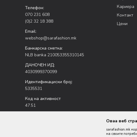
Кариера
Телефон:
070 231 608
Контакт
(0)2 32 18 388
Цени
Email:
webshop@sarafashion.mk
Банкарска сметка:
NLB banka 210053355310145
ДАНОЧЕН ИД:
4030999370099
Идентификациски број:
5335531
Код на активност
47.51
Оваа веб стр
sarafashion.mk ко
на своите потреби