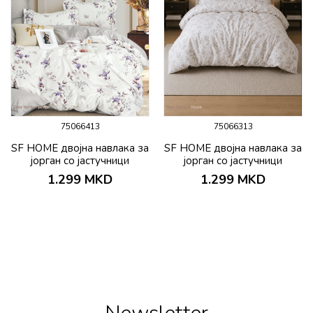
75066413
75066313
SF HOME двојна навлака за
SF HOME двојна навлака за
јорган со јастучници
јорган со јастучници
200х230 Darlino
200х230 Bueno
1.299
MKD
1.299
MKD