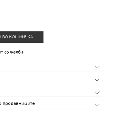
Ј ВО КОШНИЧКА
от со желби
о продавниците