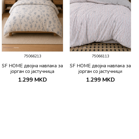
75066213
75066113
SF HOME двојна навлака за
SF HOME двојна навлака за
јорган со јастучница
јорган со јастучници
200х230 Bello
200х230 Sueno
1.299
MKD
1.299
MKD