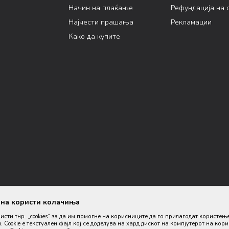
Начин на плаќање
Рефундација на 
Најчести прашања
Рекламации
Како да купите
ана користи колачиња
ристи тнр. „cookies“ за да им помогне на корисниците да го прилагодат користењ
. Cookie е текстуален фајл кој се доделува на хард дискот на компјутерот на кор