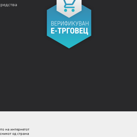
средства
ето на интернетот
исникот од страна