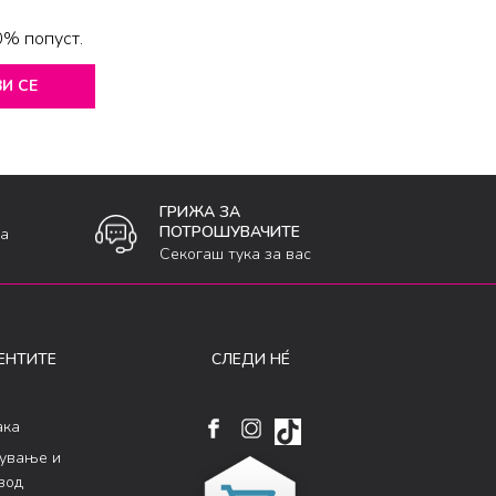
0% попуст.
И СЕ
ГРИЖА ЗА
ПОТРОШУВАЧИТЕ
ка
Секогаш тука за вас
ЕНТИТЕ
СЛЕДИ НÉ
ака
кување и
вод