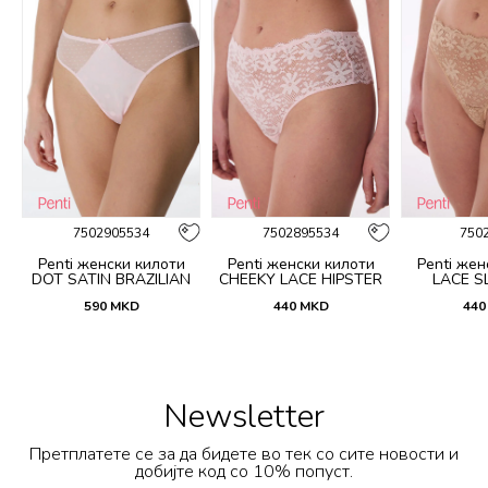
7502905534
7502895534
750
Penti женски килоти
Penti женски килоти
Penti жен
DOT SATIN BRAZILIAN
CHEEKY LACE HIPSTER
LACE SL
590
MKD
440
MKD
440
Newsletter
Претплатете се за да бидете во тек со сите новости и
добијте код со 10% попуст.