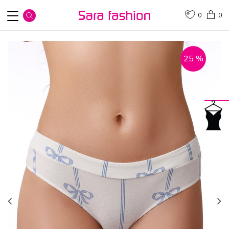
0
0
25
%