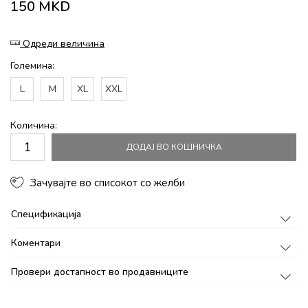
150
MKD
Одреди величина
Големина:
L
M
XL
XXL
Количина:
ДОДАЈ ВО КОШНИЧКА
Зачувајте во списокот со желби
Спецификација
Коментари
Провери достапност во продавниците