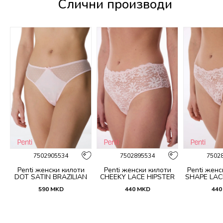
Слични производи
%
7502905534
7502895534
7502
Penti женски килоти
Penti женски килоти
Penti женс
DOT SATIN BRAZILIAN
CHEEKY LACE HIPSTER
SHAPE LAC
590
MKD
440
MKD
440