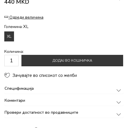
440
MKD
Одреди величина
XL
Големина:
XL
Количина:
ДОДАЈ ВО КОШНИЧКА
Зачувајте во списокот со желби
Спецификација
Коментари
Провери достапност во продавниците