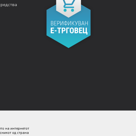
средства
ето на интернетот
исникот од страна