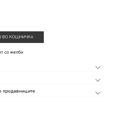
Ј ВО КОШНИЧКА
от со желби
о продавниците