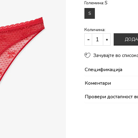
S
Големина:
S
Количина:
ДОДА
Зачувајте во список
Спецификација
Коментари
Провери достапност в