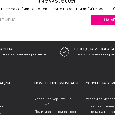
Newsletter
те се за да бидете во тек со сите новости и добијте код со 1
НАЈАВ
ЗАМЕНА
БЕЗБЕДНА ИСПОРАКА
ожна замена на производот
Брза и сигурна испора
АЦИИ
ПОМОШ ПРИ КУПУВАЊЕ
УСЛУГИ НА КЛИ
Услови за користење и
Услови за испор
продажба
ци
Право на повле
Политика за приватност
замена на произ
и