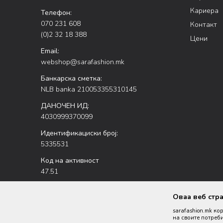
Кариера
Телефон:
070 231 608
Контакт
(0)2 32 18 388
Цени
Email:
webshop@sarafashion.mk
Банкарска сметка:
NLB banka 210053355310145
ДАНОЧЕН ИД:
4030999370099
Идентификациски број:
5335531
Код на активност
47.51
Оваа веб стр
sarafashion.mk ко
на своите потреби