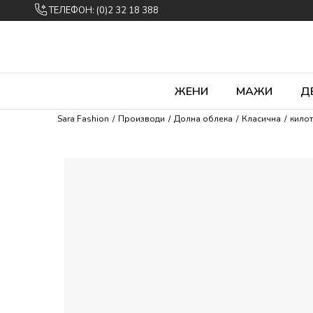
ТЕЛЕФОН: (0)2 32 18 388
ЖЕНИ
МАЖИ
Д
Sara Fashion
Производи
Долна облека
Класична
кило