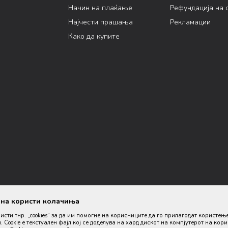
Начин на плаќање
Рефундација на 
Најчести прашања
Рекламации
Како да купите
ана користи колачиња
ристи тнр. „cookies“ за да им помогне на корисниците да го прилагодат користењ
. Cookie е текстуален фајл кој се доделува на хард дискот на компјутерот на кор