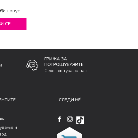
0% попуст.
И СЕ
ГРИЖА ЗА
ПОТРОШУВАЧИТЕ
ка
Секогаш тука за вас
ЕНТИТЕ
СЛЕДИ НÉ
ака
кување и
вод