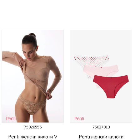
75028556
75027013
Penti женски килоти V
Penti женски килоти