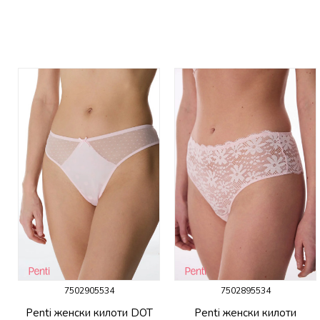
7502905534
7502895534
P
Penti женски килоти DOT
Penti женски килоти