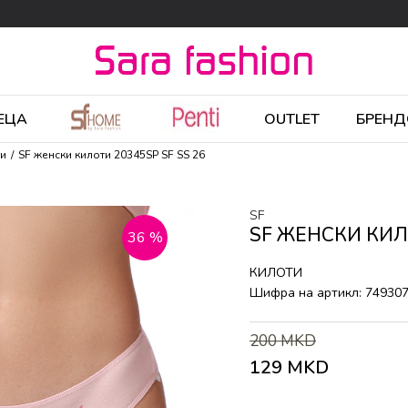
ЕЦА
OUTLET
БРЕНД
ти
SF женски килоти 20345SP SF SS 26
SF
SF ЖЕНСКИ КИЛО
36
%
КИЛОТИ
Шифра на артикл:
74930
200
MKD
129
MKD