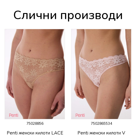
Слични производи
75028856
7502865534
Penti женски килоти LACE
Penti женски килоти V