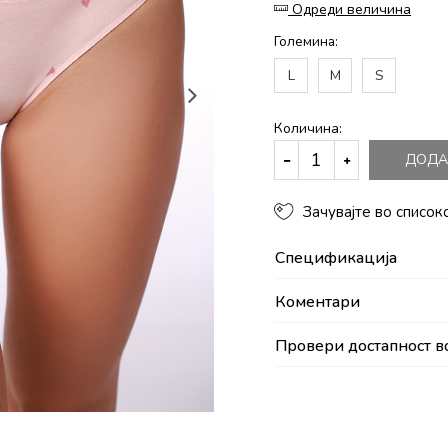
Одреди величина
Големина:
L
M
S
Количина:
ДОДА
Зачувајте во список
Спецификација
Коментари
Провери достапност в