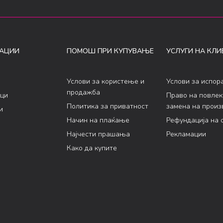
АЦИИ
ПОМОШ ПРИ КУПУВАЊЕ
УСЛУГИ НА КЛИ
Услови за користење и
Услови за испор
продажба
ци
Право на повле
Политика за приватност
замена на произ
и
Начин на плаќање
Рефундација на 
Најчести прашања
Рекламации
Како да купите