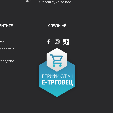
Секогаш тука за вас
ЕНТИТЕ
СЛЕДИ НÉ
ака
кување и
вод
средства