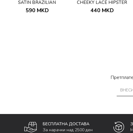
SATIN BRAZILIAN
CHEEKY LACE HIPSTER
590
MKD
440
MKD
Претплате
БЕСПЛАТНА ДОСТАВА
За нарачки над 2500 ден
М