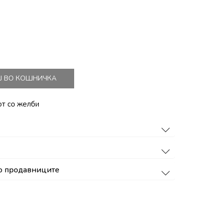
Ј ВО КОШНИЧКА
от со желби
о продавниците