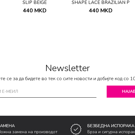
SLIP BEIGE
SHAPE LACE BRAZILIAN P
440
MKD
440
MKD
Newsletter
те се за да бидете во тек со сите новости и добијте код со 1
НАЈАВ
ЗАМЕНА
БЕЗБЕДНА ИСПОРАКА
ожна замена на производот
Брза и сигурна испора