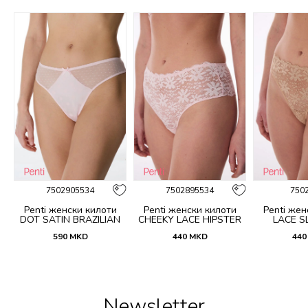
%
7502905534
7502895534
750
Penti женски килоти
Penti женски килоти
Penti жен
DOT SATIN BRAZILIAN
CHEEKY LACE HIPSTER
LACE SL
590
MKD
440
MKD
440
Newsletter