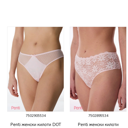
7502905534
7502895534
P
Penti женски килоти DOT
Penti женски килоти