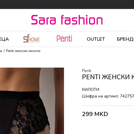
ЕЦА
OUTLET
БРЕНД
ти
Penti женски килоти
Penti
PENTI ЖЕНСКИ
КИЛОТИ
Шифра на артикл:
74275
299
MKD