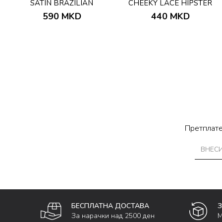
SATIN BRAZILIAN
CHEEKY LACE HIPSTER
590
MKD
440
MKD
Претплате
БЕСПЛАТНА ДОСТАВА
За нарачки над 2500 ден
М