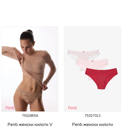
75028556
75027013
Penti женски килоти V
Penti женски килоти