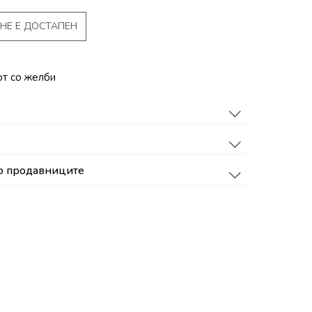
НЕ Е ДОСТАПЕН
от со желби
о продавниците