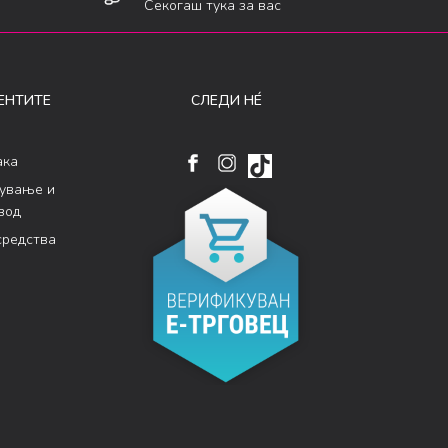
Секогаш тука за вас
ЕНТИТЕ
СЛЕДИ НÉ
ака
кување и
вод
средства