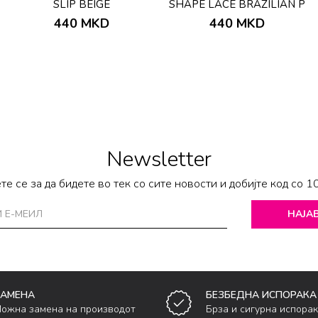
SLIP BEIGE
SHAPE LACE BRAZILIAN P
440
MKD
440
MKD
Newsletter
те се за да бидете во тек со сите новости и добијте код со 1
НАЈАВ
ЗАМЕНА
БЕЗБЕДНА ИСПОРАКА
ожна замена на производот
Брза и сигурна испора