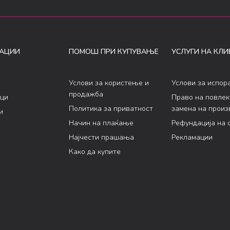
АЦИИ
ПОМОШ ПРИ КУПУВАЊЕ
УСЛУГИ НА КЛИ
Услови за користење и
Услови за испор
продажба
ци
Право на повле
Политика за приватност
замена на произ
и
Начин на плаќање
Рефундација на 
Најчести прашања
Рекламации
Како да купите