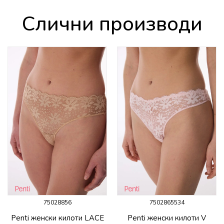
Слични производи
75028856
7502865534
Penti женски килоти LACE
Penti женски килоти V