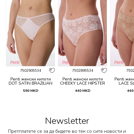
7502905534
7502895534
750
Penti женски килоти
Penti женски килоти
Penti жен
DOT SATIN BRAZILIAN
CHEEKY LACE HIPSTER
LACE SL
590
MKD
440
MKD
440
Newsletter
Претплатете се за да бидете во тек со сите новости и