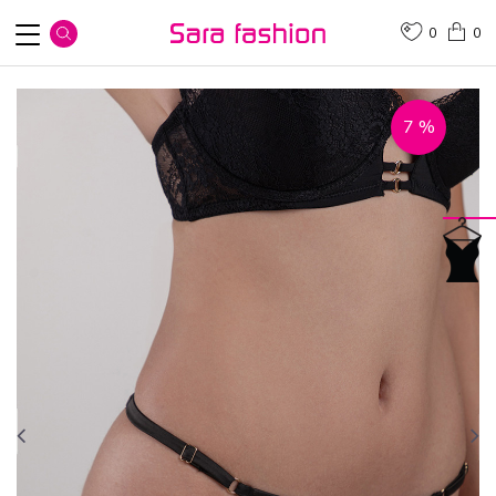
0
0
7
%