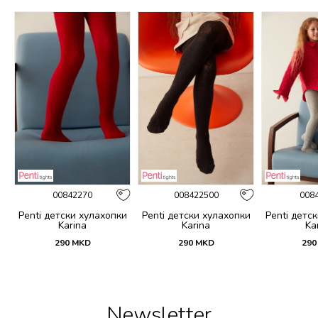
00842270
008422500
008
и
Penti детски хулахопки
Penti детски хулахопки
Penti детс
Karina
Karina
Ka
290
MKD
290
MKD
290
Newsletter