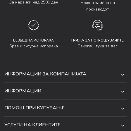
За нарачки над 2500 ден
Можна замена на
производот
БЕЗБЕДНА ИСПОРАКА
ГРИЖА ЗА ПОТРОШУВАЧИТЕ
Брза и сигурна испорака
Секогаш тука за вас
ИНФОРМАЦИИ ЗА КОМПАНИЈАТА
ДЕ-ТА ДЕЈАН ДООЕЛ
ИНФОРМАЦИИ
ЗА НАС
УЛ. 34, БР. 32, ИЛИНДЕН,
ПОМОШ ПРИ КУПУВАЊЕ
СКОПЈЕ, МАКЕДОНИЈА
ПРОДАВНИЦИ
УСЛОВИ ЗА КОРИСТЕЊЕ И ПРОДАЖБА
ТЕЛЕФОН:
СОРАБОТКИ
УСЛУГИ НА КЛИЕНТИТЕ
070 231 608
ПОЛИТИКА ЗА ПРИВАТНОСТ