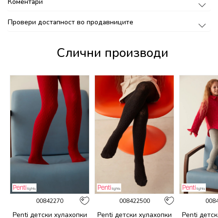
Коментари
Провери достапност во продавниците
Слични производи
00842270
008422500
008
и
Penti детски хулахопки
Penti детски хулахопки
Penti детс