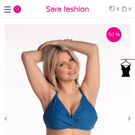
0
0
50
%