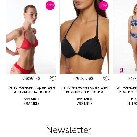
%
12
%
12
%
75035270
750352500
7473
Penti женски горeн дел
Penti женски горeн дел
SF женски
костим за капење
костим за капење
костим 
BASIC MINI TRIANGLE
BASIC MINI TRIANGLE
21
699
MKD
699
MKD
357
TOP
TOP
792
MKD
792
MKD
1.19
Newsletter