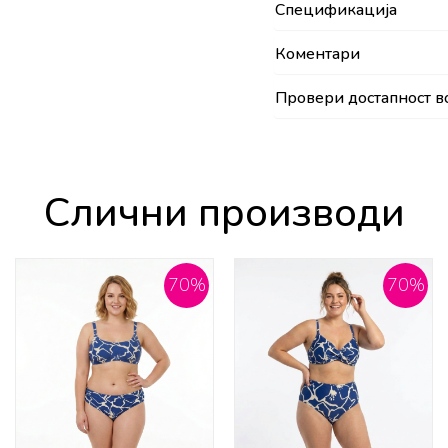
Спецификација
Коментари
Провери достапност в
Слични производи
70
%
70
%