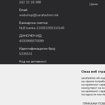
(0)2 32 18 388
Цени
Email:
webshop@sarafashion.mk
Банкарска сметка:
NLB banka 210053355310145
ДАНОЧЕН ИД:
4030999370099
Идентификациски број:
5335531
Код на активност
47.51
Оваа веб стр
sarafashion.mk ко
на своите потреби
на мрежниот серве
компјутерот на к
на мрежниот серве
погодности кои ќе
Настојуваме да бидеме што попрецизни во описот на пр
ПРИКАЖИ ПОВ
производи се 