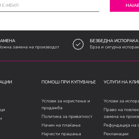
НАЈАВ
ЗАМЕНА
БЕЗБЕДНА ИСПОРАКА
ожна замена на производот
Брза и сигурна испора
АЦИИ
ПОМОШ ПРИ КУПУВАЊЕ
УСЛУГИ НА КЛИ
Услови за користење и
Услови за испор
продажба
ци
Право на повле
Политика за приватност
замена на произ
и
Начин на плаќање
Рефундација на 
Најчести прашања
Рекламации