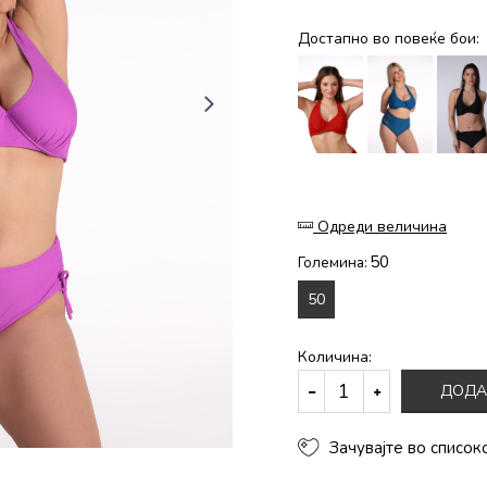
Достапно во повеќе бои:
Одреди величина
50
Големина:
50
Количина:
ДОДА
Зачувајте во список