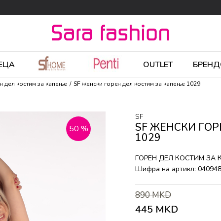
ЕЦА
OUTLET
БРЕНД
н дел костим за капење
SF женски горeн дел костим за капење 1029
SF
SF ЖЕНСКИ ГОР
50
%
1029
ГОРEН ДЕЛ КОСТИМ ЗА
Шифра на артикл:
04094
890
MKD
445
MKD