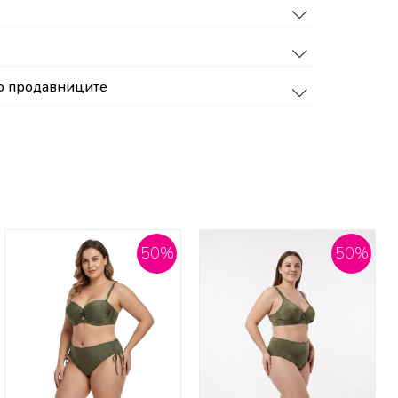
о продавниците
50
%
50
%