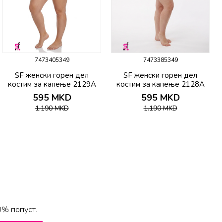
7473405349
7473385349
SF женски горeн дел
SF женски горeн дел
костим за капење 2129A
костим за капење 2128A
595
MKD
595
MKD
1.190
MKD
1.190
MKD
0% попуст.