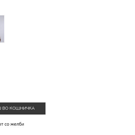
Ј ВО КОШНИЧКА
от со желби