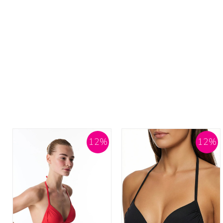
12
%
12
%