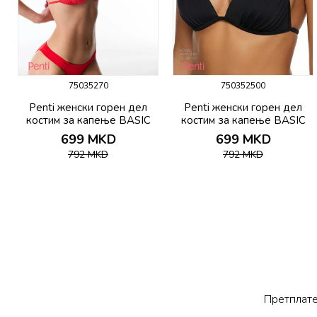
75035270
750352500
Penti женски горeн дел
Penti женски горeн дел
костим за капење BASIC
костим за капење BASIC
MINI TRIANGLE TOP
MINI TRIANGLE TOP
699
MKD
699
MKD
792
MKD
792
MKD
Претплате