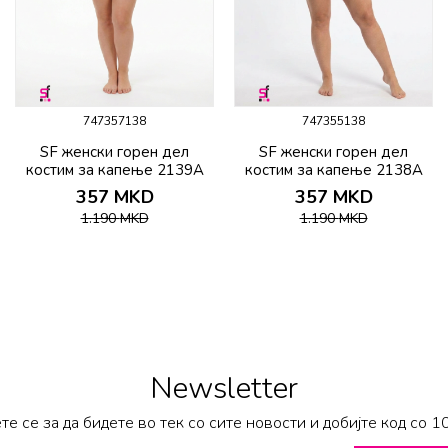
747357138
747355138
SF женски горeн дел
SF женски горeн дел
костим за капење 2139A
костим за капење 2138A
357
MKD
357
MKD
1.190
MKD
1.190
MKD
Newsletter
те се за да бидете во тек со сите новости и добијте код со 1