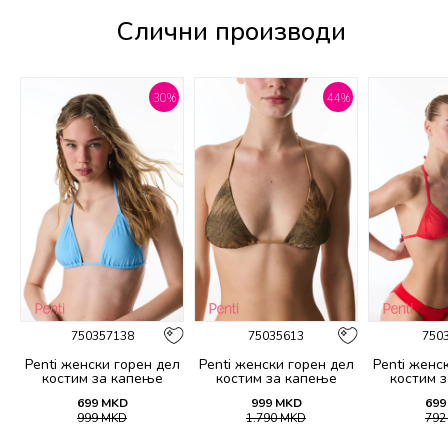
Слични производи
%
30
%
44
%
750357138
75035613
750
Penti женски горeн дел
Penti женски горeн дел
Penti женс
костим за капење
костим за капење
костим 
EULINA TRIANGLE TOP
DESTINI TRIANGLE TOP
BASIC MIN
699
MKD
999
MKD
699
T
999
MKD
1.790
MKD
79