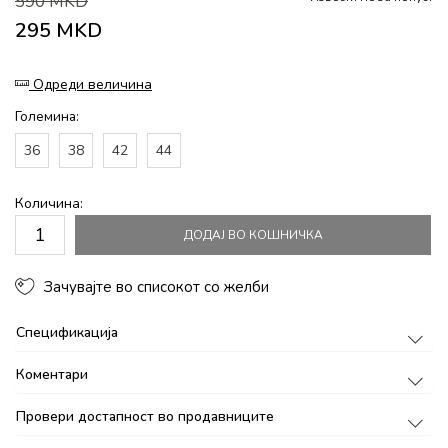
590
MKD
295
MKD
Одреди величина
Големина:
36
38
42
44
Количина:
ДОДАЈ ВО КОШНИЧКА
Зачувајте во списокот со желби
Спецификација
Коментари
Провери достапност во продавниците