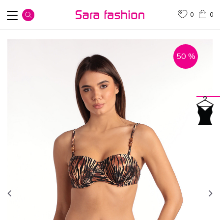
0
0
50
%