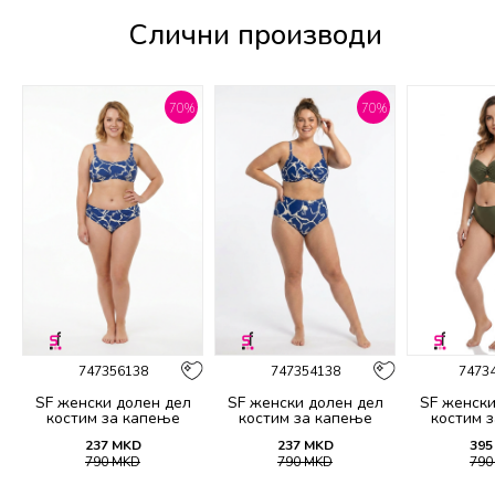
Слични производи
%
70
%
70
%
747356138
747354138
7473
SF женски долен дел
SF женски долен дел
SF женски
костим за капење
костим за капење
костим 
2139B
2138B
21
237
MKD
237
MKD
395
790
MKD
790
MKD
79