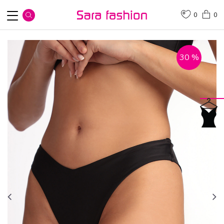
0
0
30
%