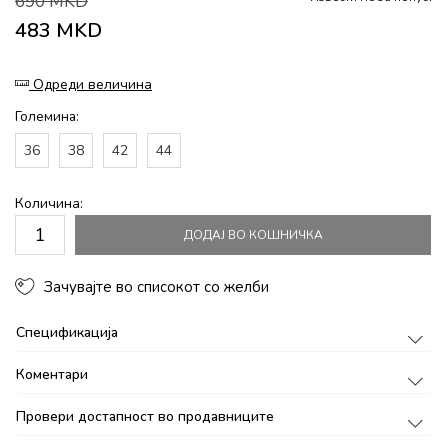
690
MKD
483
MKD
Одреди величина
Големина:
36
38
42
44
Количина:
ДОДАЈ ВО КОШНИЧКА
Зачувајте во списокот со желби
Спецификација
Коментари
Провери достапност во продавниците