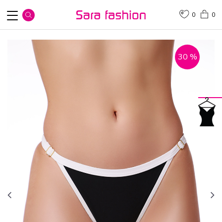
0
0
30
%