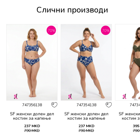
Слични производи
%
70
%
70
%
747356138
747354138
7473
SF женски долен дел
SF женски долен дел
SF женски
костим за капење
костим за капење
костим 
2139B
2138B
21
237
MKD
237
MKD
395
790
MKD
790
MKD
79