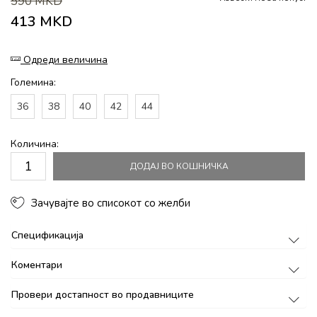
590
MKD
413
MKD
Одреди величина
Големина:
36
38
40
42
44
Количина:
ДОДАЈ ВО КОШНИЧКА
Зачувајте во списокот со желби
Спецификација
Коментари
Провери достапност во продавниците