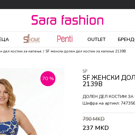
ЕЦА
OUTLET
БРЕНД
н дел костим за капење
SF женски долен дел костим за капење 2139B
SF
SF ЖЕНСКИ ДО
70
%
2139B
ДОЛЕН ДЕЛ КОСТИМ ЗА
Шифра на артикл:
74735
790
MKD
237
MKD