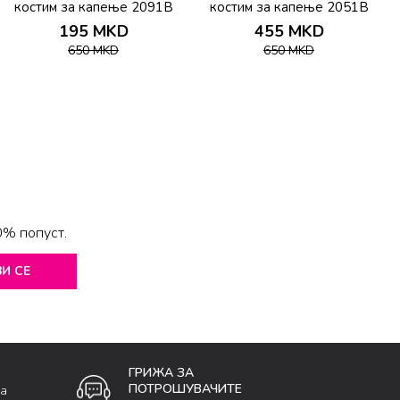
костим за капење 2091B
костим за капење 2051B
195
MKD
455
MKD
650
MKD
650
MKD
0% попуст.
И СЕ
ГРИЖА ЗА
ПОТРОШУВАЧИТЕ
ка