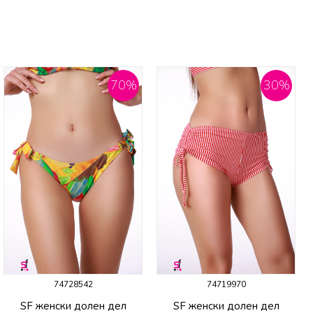
70
%
30
%
74728542
74719970
SF женски долен дел
SF женски долен дел