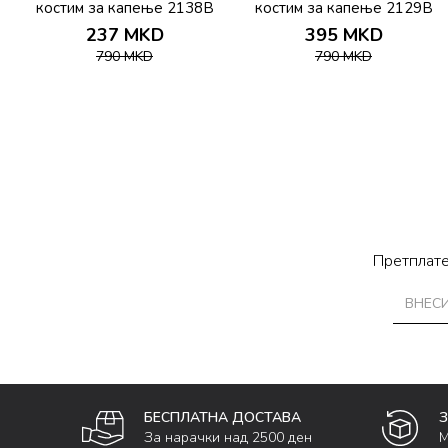
костим за капење 2138B
костим за капење 2129B
237
MKD
395
MKD
790
MKD
790
MKD
Претплате
БЕСПЛАТНА ДОСТАВА
За нарачки над 2500 ден
М