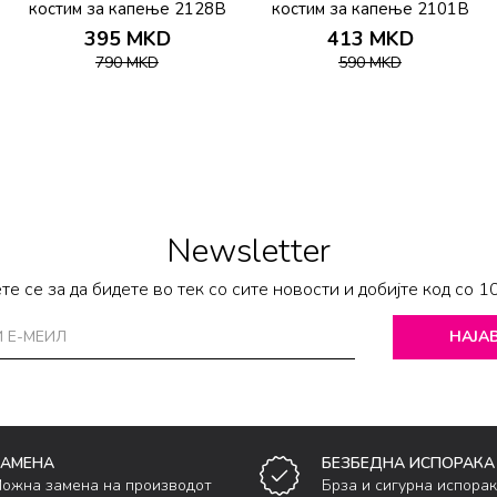
костим за капење 2128B
костим за капење 2101B
395
MKD
413
MKD
790
MKD
590
MKD
Newsletter
те се за да бидете во тек со сите новости и добијте код со 1
НАЈАВ
ЗАМЕНА
БЕЗБЕДНА ИСПОРАКА
ожна замена на производот
Брза и сигурна испора