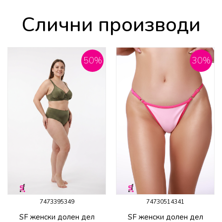
Слични производи
50
%
30
%
7473395349
74730514341
SF женски долен дел
SF женски долен дел