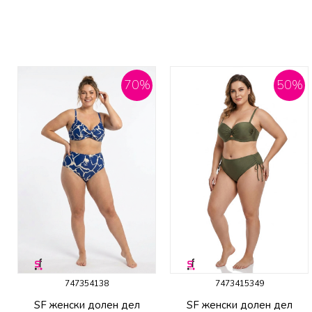
70
%
50
%
747354138
7473415349
SF женски долен дел
SF женски долен дел