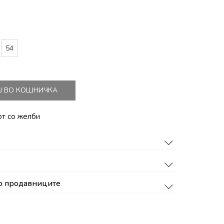
54
Ј ВО КОШНИЧКА
от со желби
о продавниците