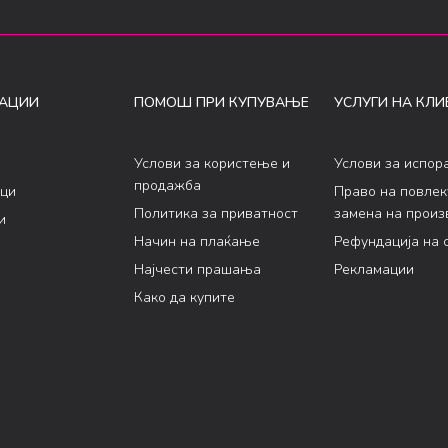
АЦИИ
ПОМОШ ПРИ КУПУВАЊЕ
УСЛУГИ НА КЛИ
Услови за користење и
Услови за испор
продажба
ци
Право на повле
Политика за приватност
замена на произ
и
Начин на плаќање
Рефундација на 
Најчести прашања
Рекламации
Како да купите