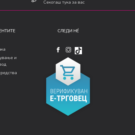
Секогаш тука за вас
ЕНТИТЕ
СЛЕДИ НÉ
ака
кување и
вод
средства