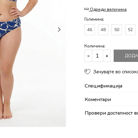
Одреди величина
Големина:
46
48
50
52
Количина:
ДОДА
Зачувајте во список
Спецификација
Коментари
Провери достапност в