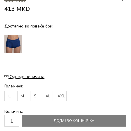
590
MKD
413
MKD
Достапно во повеќе бои:
Одреди величина
Големина:
L
M
S
XL
XXL
Количина:
ДОДАЈ ВО КОШНИЧКА