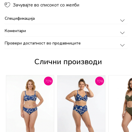
Зачувајте во списокот со желби
Спецификација
Коментари
Провери достапност во продавниците
Слични производи
%
70
%
70
%