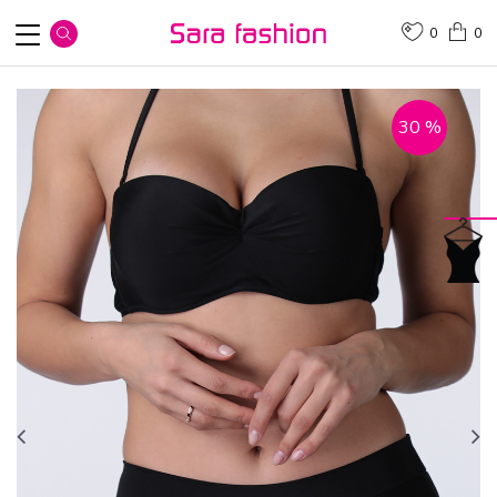
0
0
30
%