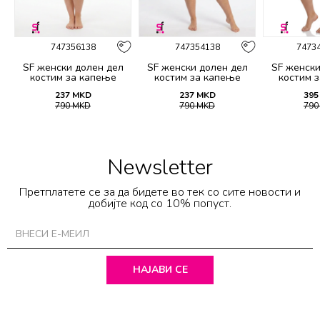
747356138
747354138
7473
SF женски долен дел
SF женски долен дел
SF женски
костим за капење
костим за капење
костим 
2139B
2138B
21
237
MKD
237
MKD
395
790
MKD
790
MKD
79
Newsletter
Претплатете се за да бидете во тек со сите новости и
добијте код со 10% попуст.
НАЈАВИ СЕ