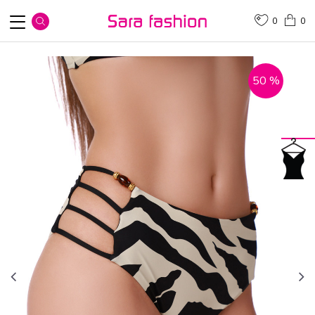
0
0
50
%