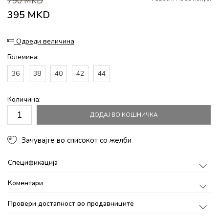
790
MKD
395
MKD
Одреди величина
Големина:
36
38
40
42
44
Количина:
ДОДАЈ ВО КОШНИЧКА
Зачувајте во списокот со желби
Спецификација
Коментари
Провери достапност во продавниците