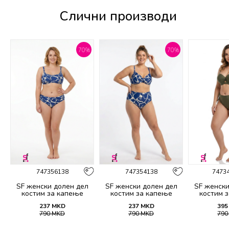
Слични производи
%
70
%
70
%
747356138
747354138
7473
SF женски долен дел
SF женски долен дел
SF женски
костим за капење
костим за капење
костим 
2139B
2138B
21
237
MKD
237
MKD
395
790
MKD
790
MKD
79