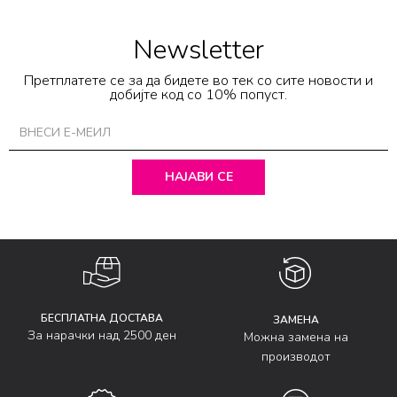
Newsletter
Претплатете се за да бидете во тек со сите новости и
добијте код со 10% попуст.
НАЈАВИ СЕ
БЕСПЛАТНА ДОСТАВА
ЗАМЕНА
За нарачки над 2500 ден
Можна замена на
производот