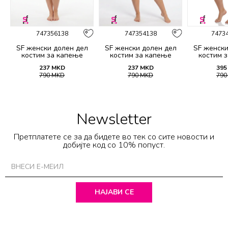
747356138
747354138
7473
SF женски долен дел
SF женски долен дел
SF женски
костим за капење
костим за капење
костим 
2139B
2138B
21
237
MKD
237
MKD
395
790
MKD
790
MKD
79
Newsletter
Претплатете се за да бидете во тек со сите новости и
добијте код со 10% попуст.
НАЈАВИ СЕ