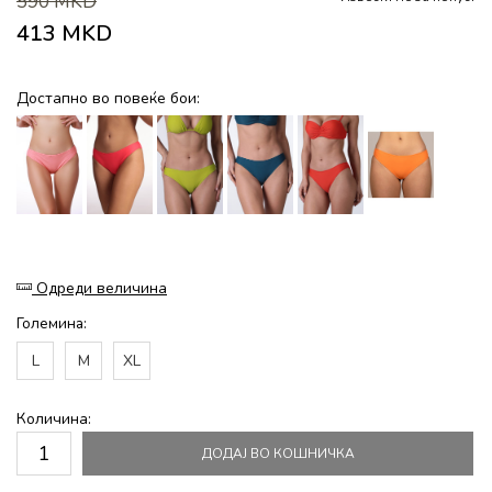
590
MKD
413
MKD
Достапно во повеќе бои:
Одреди величина
Големина:
L
M
XL
Количина:
ДОДАЈ ВО КОШНИЧКА