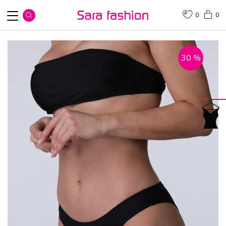
0
0
30
%