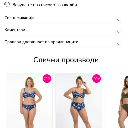
Зачувајте во списокот со желби
Спецификација
Коментари
Провери достапност во продавниците
Слични производи
%
70
%
70
%