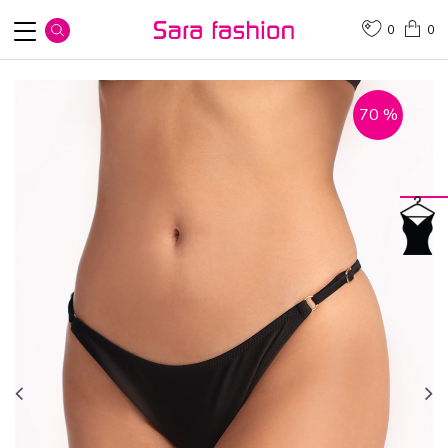
0
0
70
%