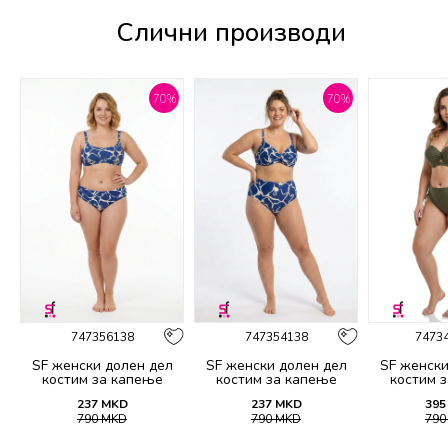
Слични производи
%
70
%
70
%
747356138
747354138
7473
SF женски долен дел
SF женски долен дел
SF женски
костим за капење
костим за капење
костим 
2139B
2138B
21
237
MKD
237
MKD
395
790
MKD
790
MKD
79