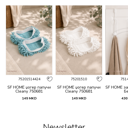
75201514424
75201510
751
SF HOME џогер папучи
SF HOME џогер папучи
SF HOME за
Cleany 750681
Cleany 750681
Б
149
MKD
149
MKD
430
Newsletter