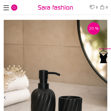
0
0
20
%