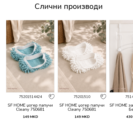
Слични производи
75201514424
75201510
751
SF HOME џогер папучи
SF HOME џогер папучи
SF HOME за
Cleany 750681
Cleany 750681
Б
149
MKD
149
MKD
430