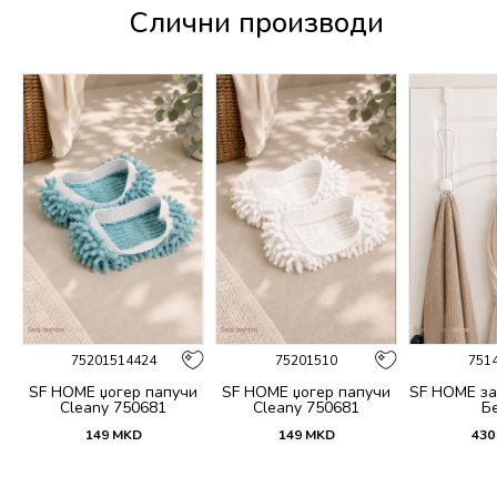
Слични производи
75201514424
75201510
751
SF HOME џогер папучи
SF HOME џогер папучи
SF HOME за
Cleany 750681
Cleany 750681
Б
149
MKD
149
MKD
430