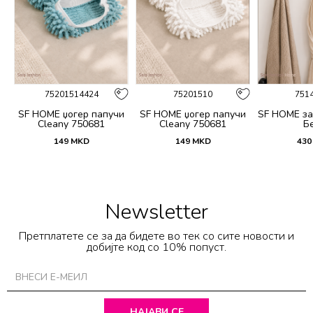
75201514424
75201510
751
SF HOME џогер папучи
SF HOME џогер папучи
SF HOME за
Cleany 750681
Cleany 750681
Б
149
MKD
149
MKD
430
Newsletter
Претплатете се за да бидете во тек со сите новости и
добијте код со 10% попуст.
НАЈАВИ СЕ