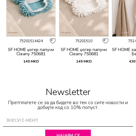
75201514424
75201510
751
SF HOME џогер папучи
SF HOME џогер папучи
SF HOME за
Cleany 750681
Cleany 750681
Б
149
MKD
149
MKD
430
Newsletter
Претплатете се за да бидете во тек со сите новости и
добијте код со 10% попуст.
НАЈАВИ СЕ