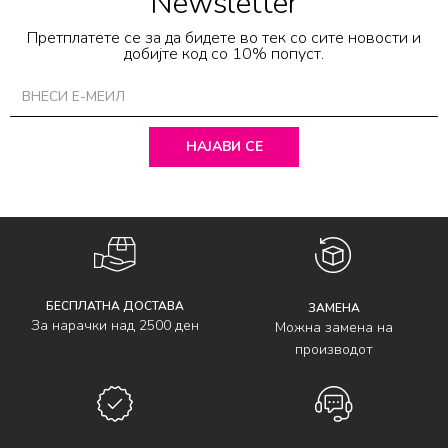
Newsletter
Претплатете се за да бидете во тек со сите новости и
добијте код со 10% попуст.
НАЈАВИ СЕ
БЕСПЛАТНА ДОСТАВА
ЗАМЕНА
За нарачки над 2500 ден
Можна замена на
производот