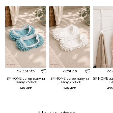
75201514424
75201510
751
SF HOME џогер папучи
SF HOME џогер папучи
SF HOME за
Cleany 750681
Cleany 750681
Б
149
MKD
149
MKD
430