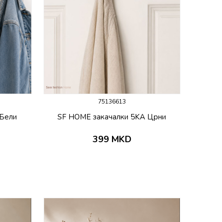
75136613
 Бели
SF HOME закачалки 5KA Црни
399
MKD