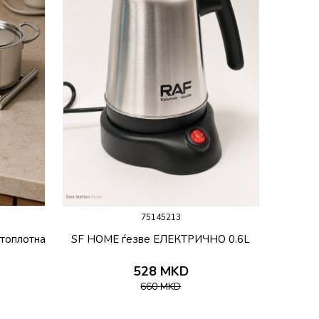
75145213
топлотна
SF HOME ѓезве ЕЛЕКТРИЧНО 0.6L
528
MKD
660
MKD