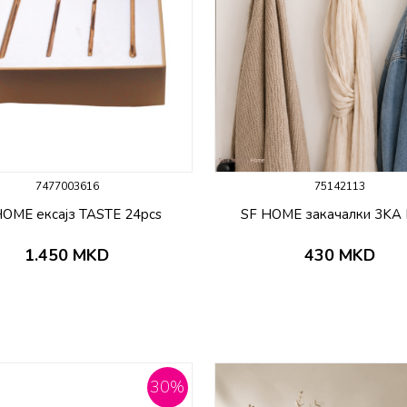
7477003616
75142113
HOME ексајз TASTE 24pcs
SF HOME закачалки 3KA
1.450
MKD
430
MKD
30
%