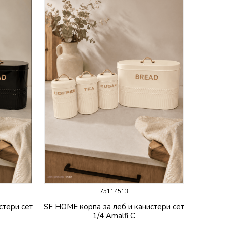
75114513
стери сет
SF HOME корпа за леб и канистери сет
1/4 Amalfi C