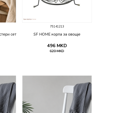
75141213
стери сет
SF HOME корпа за овошје
496
MKD
620
MKD