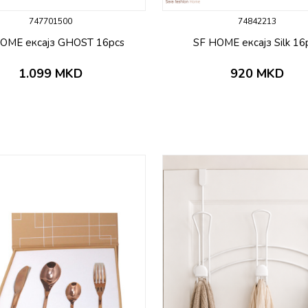
747701500
74842213
OME ексајз GHOST 16pcs
SF HOME ексајз Silk 16
1.099
MKD
920
MKD