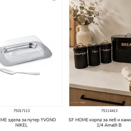
75017113
75114413
ME здела за путер YVONO
SF HOME корпа за леб и кани
NIKEL
1/4 Amalfi B