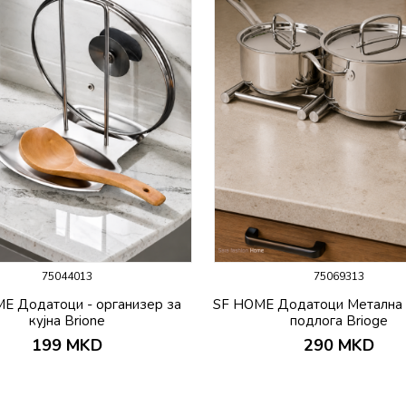
75044013
75069313
E Додатоци - организер за
SF HOME Додатоци Метална 
кујна Brione
подлога Brioge
199
MKD
290
MKD