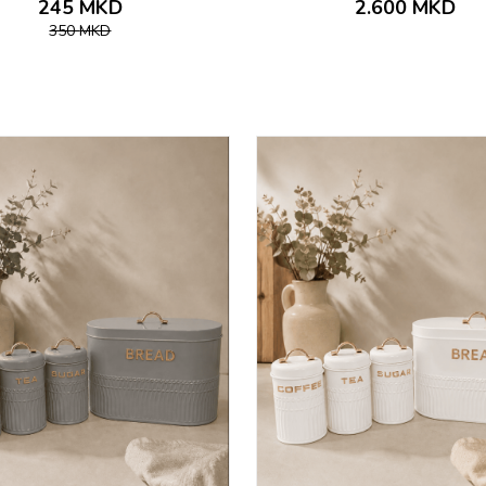
245
MKD
2.600
MKD
350
MKD