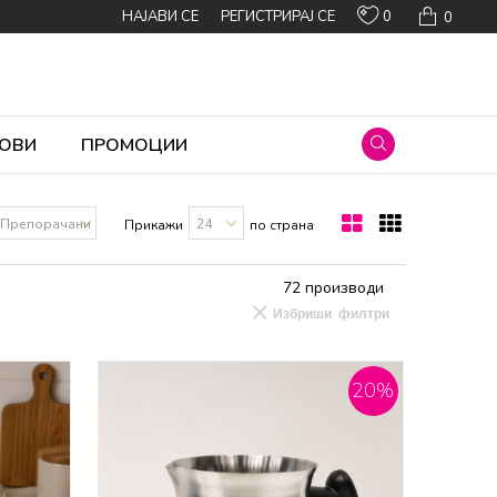
0
НАЈАВИ СЕ
РЕГИСТРИРАЈ СЕ
0
ОВИ
ПРОМОЦИИ
Прикажи
по страна
72
производи
Избриши филтри
20
%