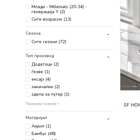
Млади - Millenials (20-34) -
генерација Y (2)
Сите возрасни (13)
Сезона
Сите сезони (72)
Тип производ
Додатоци (2)
ѓезве (1)
ексајз (4)
закачалки (2)
здела за путер (1)
Прикажи повеќе
SF HOM
Материјал
Акрил (1)
Бамбус (48)