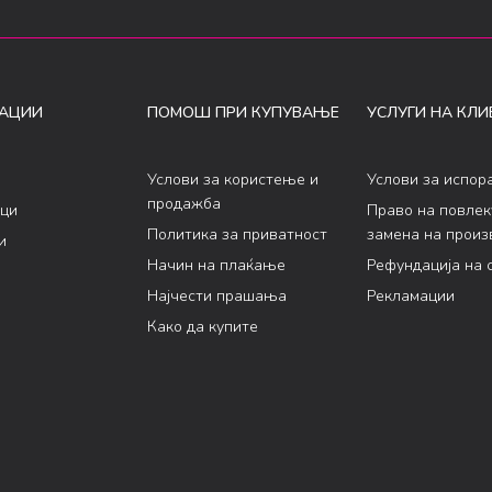
АЦИИ
ПОМОШ ПРИ КУПУВАЊЕ
УСЛУГИ НА КЛИ
Услови за користење и
Услови за испор
продажба
ци
Право на повле
Политика за приватност
замена на произ
и
Начин на плаќање
Рефундација на 
Најчести прашања
Рекламации
Како да купите