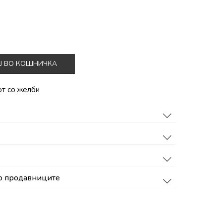
Ј ВО КОШНИЧКА
от со желби
о продавниците