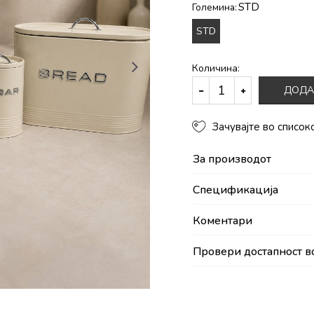
STD
Големина:
STD
Количина:
ДОДА
Зачувајте во список
За производот
Спецификација
Коментари
Провери достапност в