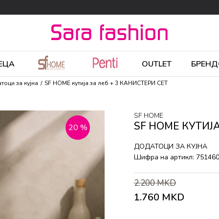
ЕЦА
OUTLET
БРЕНД
тоци за кујна
SF HOME кутија за леб + 3 КАНИСТЕРИ СЕТ
SF HOME
SF HOME КУТИЈА
20
%
ДОДАТОЦИ ЗА КУЈНА
Шифра на артикл:
75146
2.200
MKD
1.760
MKD