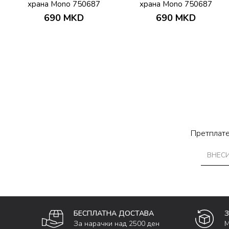
храна Mono 750687
храна Mono 750687
690
MKD
690
MKD
Претплате
БЕСПЛАТНА ДОСТАВА
За нарачки над 2500 ден
М