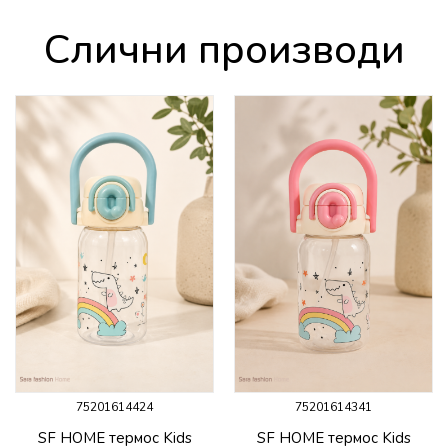
Слични производи
75201614424
75201614341
SF HOME термос Kids
SF HOME термос Kids