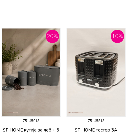
20
%
10
%
75145913
75145813
SF HOME кутија за леб + 3
SF HOME тостер ЗА