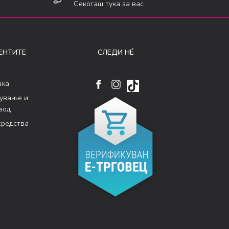
Секогаш тука за вас
ЕНТИТЕ
СЛЕДИ НÉ
ака
кување и
вод
средства