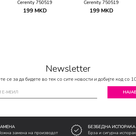
Cerenity 750519
Cerenity 750519
199
MKD
199
MKD
Newsletter
те се за да бидете во тек со сите новости и добијте код со 1
НАЈАВ
ЗАМЕНА
БЕЗБЕДНА ИСПОРАКА
ожна замена на производот
Брза и сигурна испора