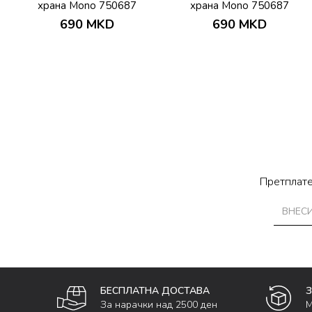
храна Mono 750687
храна Mono 750687
690
MKD
690
MKD
Претплате
БЕСПЛАТНА ДОСТАВА
За нарачки над 2500 ден
М