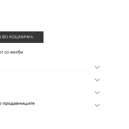
Ј ВО КОШНИЧКА
от со желби
о продавниците