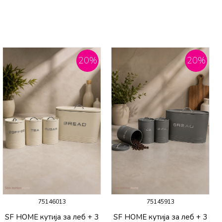
20
%
20
%
75146013
75145913
SF HOME кутија за леб + 3
SF HOME кутија за леб + 3