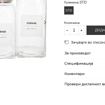
STD
Големина:
STD
Количина:
ДОДА
Зачувајте во список
За производот
Спецификација
Коментари
Провери достапност в