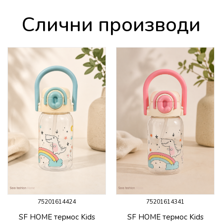
Слични производи
75201614424
75201614341
SF HOME термос Kids
SF HOME термос Kids