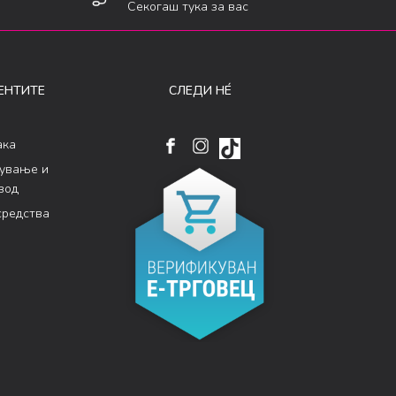
Секогаш тука за вас
ЕНТИТЕ
СЛЕДИ НÉ
ака
кување и
вод
средства