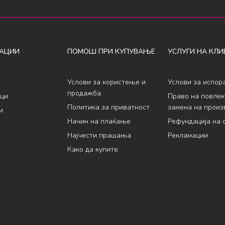
АЦИИ
ПОМОШ ПРИ КУПУВАЊЕ
УСЛУГИ НА КЛИ
Услови за користење и
Услови за испор
продажба
ци
Право на повле
Политика за приватност
замена на произ
и
Начин на плаќање
Рефундација на 
Најчести прашања
Рекламации
Како да купите