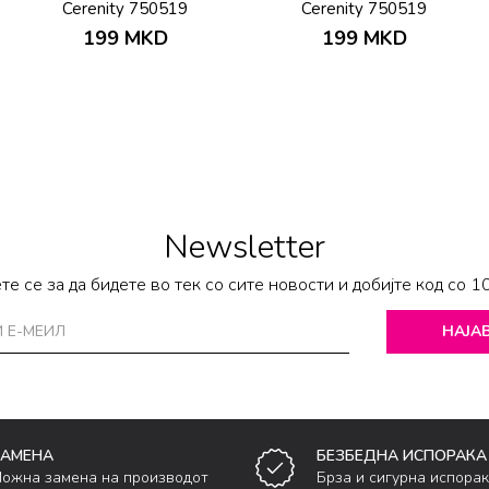
Cerenity 750519
Cerenity 750519
199
MKD
199
MKD
Newsletter
те се за да бидете во тек со сите новости и добијте код со 1
НАЈАВ
ЗАМЕНА
БЕЗБЕДНА ИСПОРАКА
ожна замена на производот
Брза и сигурна испора