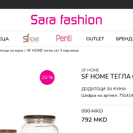
ЕЦА
OUTLET
БРЕНД
тоци за кујна
SF HOME тегла сет 3 парчиња
SF HOME
SF HOME ТЕГЛА
20
%
ДОДАТОЦИ ЗА КУЈНА
Шифра на артикл:
75141
990
MKD
792
MKD