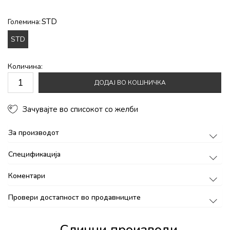
STD
Големина:
STD
Количина:
ДОДАЈ ВО КОШНИЧКА
Зачувајте во списокот со желби
За производот
Спецификација
Коментари
Провери достапност во продавниците
Слични производи