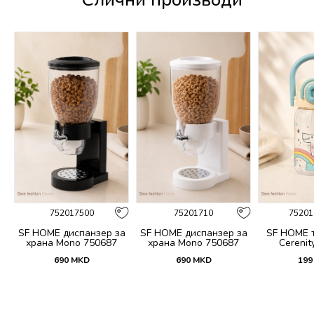
752017500
75201710
75201
 и
SF HOME диспанзер за
SF HOME диспанзер за
SF HOME т
fi
храна Mono 750687
храна Mono 750687
Cerenit
690
MKD
690
MKD
199