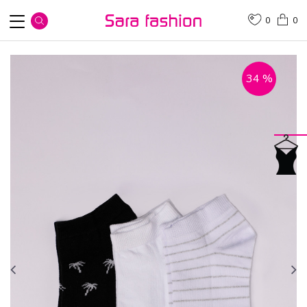
0
0
34
%