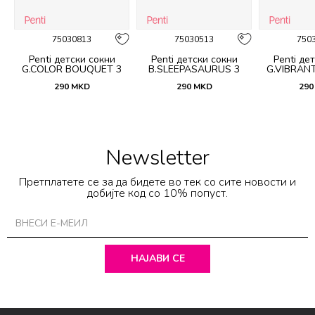
75030813
75030513
750
Penti детски сокни
Penti детски сокни
Penti де
G.COLOR BOUQUET 3
B.SLEEPASAURUS 3
G.VIBRAN
PACK PTK
PACK PTK
PAC
290
MKD
290
MKD
290
Newsletter
Претплатете се за да бидете во тек со сите новости и
добијте код со 10% попуст.
НАЈАВИ СЕ