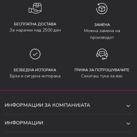
БЕСПЛАТНА ДОСТАВА
ЗАМЕНА
За нарачки над 2500 ден
Можна замена на
производот
БЕЗБЕДНА ИСПОРАКА
ГРИЖА ЗА ПОТРОШУВАЧИТЕ
Брза и сигурна испорака
Секогаш тука за вас
ИНФОРМАЦИИ ЗА КОМПАНИЈАТА
ДЕ-ТА ДЕЈАН ДООЕЛ
ИНФОРМАЦИИ
ЗА НАС
УЛ. 34, БР. 32, ИЛИНДЕН,