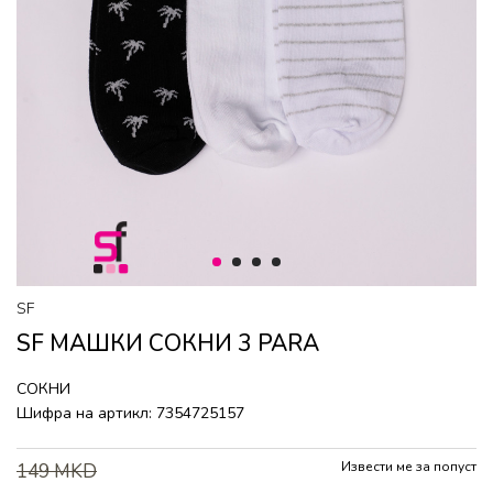
1
2
3
4
SF
SF МАШКИ СОКНИ 3 PARA
СОКНИ
Шифра на артикл:
7354725157
Извести ме за попуст
149
MKD