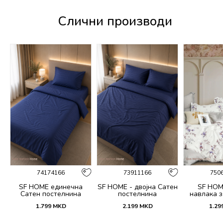
Слични производи
74174166
73911166
750
SF HOME единечна
SF HOME - двојна Сатен
SF HOM
k
Сатен постелнина
постелнина
навлака з
ик
јастучни
1.799
MKD
2.199
MKD
1.29
Dar