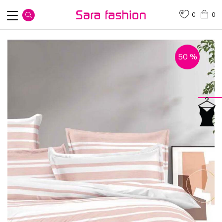
0
0
50
%