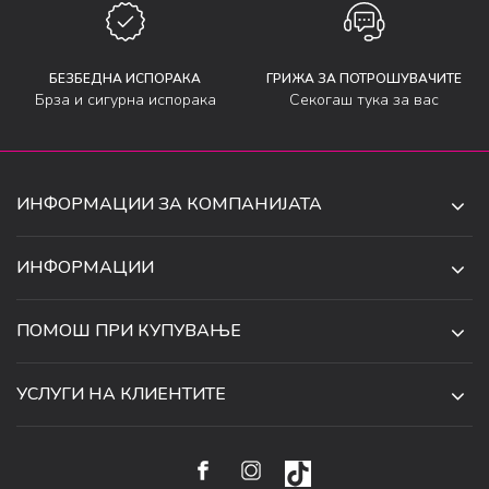
БЕЗБЕДНА ИСПОРАКА
ГРИЖА ЗА ПОТРОШУВАЧИТЕ
Брза и сигурна испорака
Секогаш тука за вас
ИНФОРМАЦИИ ЗА КОМПАНИЈАТА
ДЕ-ТА ДЕЈАН ДООЕЛ
ИНФОРМАЦИИ
ЗА НАС
УЛ. 34, БР. 32, ИЛИНДЕН,
ПОМОШ ПРИ КУПУВАЊЕ
СКОПЈЕ, МАКЕДОНИЈА
ПРОДАВНИЦИ
УСЛОВИ ЗА КОРИСТЕЊЕ И ПРОДАЖБА
ТЕЛЕФОН:
СОРАБОТКИ
УСЛУГИ НА КЛИЕНТИТЕ
070 231 608
ПОЛИТИКА ЗА ПРИВАТНОСТ
КАРИЕРА
(0)2 32 18 388
УСЛОВИ ЗА ИСПОРАКА
НАЧИН НА ПЛАЌАЊЕ
КОНТАКТ
EMAIL:
ПРАВО НА ПОВЛЕКУВАЊЕ И ЗАМЕНА НА ПРОИЗВОД
НАЈЧЕСТИ ПРАШАЊА