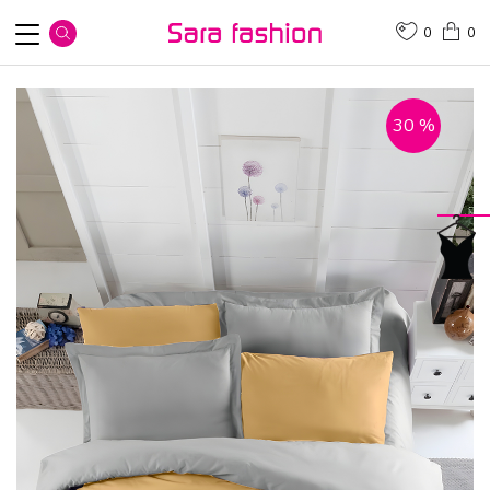
0
0
30
%