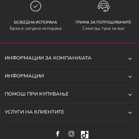
БЕЗБЕДНА ИСПОРАКА
ГРИЖА ЗА ПОТРОШУВАЧИТЕ
Брза и сигурна испорака
Секогаш тука за вас
ИНФОРМАЦИИ ЗА КОМПАНИЈАТА
ДЕ-ТА ДЕЈАН ДООЕЛ
ИНФОРМАЦИИ
ЗА НАС
УЛ. 34, БР. 32, ИЛИНДЕН,
ПОМОШ ПРИ КУПУВАЊЕ
СКОПЈЕ, МАКЕДОНИЈА
ПРОДАВНИЦИ
УСЛОВИ ЗА КОРИСТЕЊЕ И ПРОДАЖБА
ТЕЛЕФОН:
СОРАБОТКИ
УСЛУГИ НА КЛИЕНТИТЕ
070 231 608
ПОЛИТИКА ЗА ПРИВАТНОСТ
КАРИЕРА
(0)2 32 18 388
УСЛОВИ ЗА ИСПОРАКА
НАЧИН НА ПЛАЌАЊЕ
КОНТАКТ
EMAIL:
ПРАВО НА ПОВЛЕКУВАЊЕ И ЗАМЕНА НА ПРОИЗВОД
НАЈЧЕСТИ ПРАШАЊА