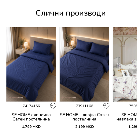
Слични производи
74174166
73911166
750
SF HOME единечна
SF HOME - двојна Сатен
SF HOM
k
Сатен постелнина
постелнина
навлака з
ик
јастучни
1.799
MKD
2.199
MKD
1.29
Dar