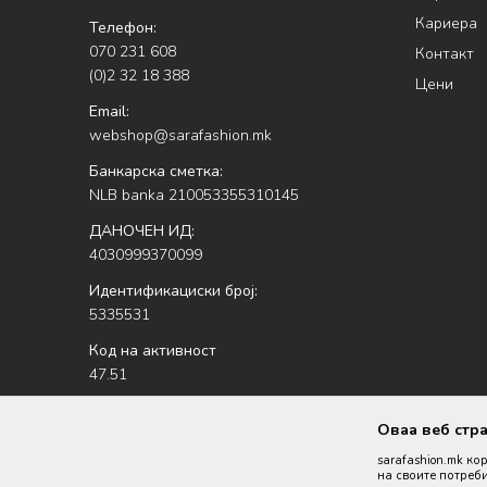
Кариера
Телефон:
070 231 608
Контакт
(0)2 32 18 388
Цени
Email:
webshop@sarafashion.mk
Банкарска сметка:
NLB banka 210053355310145
ДАНОЧЕН ИД:
4030999370099
Идентификациски број:
5335531
Код на активност
47.51
Оваа веб стр
sarafashion.mk ко
на своите потреби