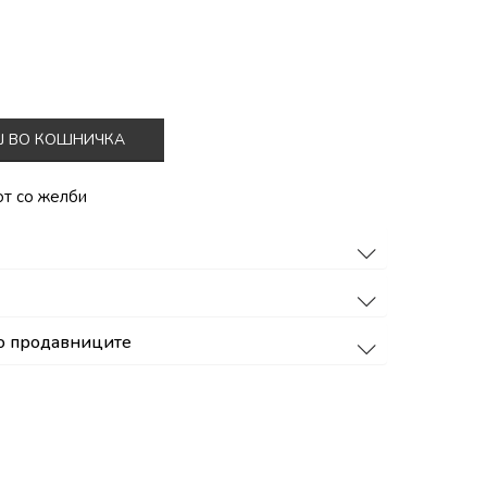
Ј ВО КОШНИЧКА
от со желби
о продавниците