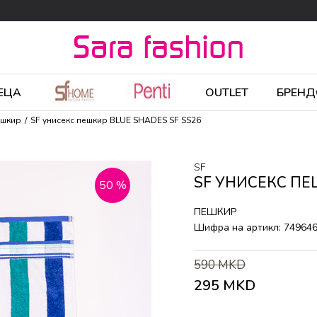
ЕЦА
OUTLET
БРЕНД
ешкир
SF унисекс пешкир BLUE SHADES SF SS26
SF
SF УНИСЕКС ПЕ
50
%
ПЕШКИР
Шифра на артикл:
74964
590
MKD
295
MKD