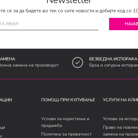
Newsletter
те се за да бидете во тек со сите новости и добијте код со 1
НАЈАВ
ЗАМЕНА
БЕЗБЕДНА ИСПОРАКА
ожна замена на производот
Брза и сигурна испора
АЦИИ
ПОМОШ ПРИ КУПУВАЊЕ
УСЛУГИ НА КЛИ
Услови за користење и
Услови за испор
продажба
ци
Право на повле
Политика за приватност
замена на произ
и