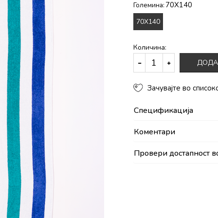
70X140
Големина:
70X140
Количина:
ДОДА
Зачувајте во список
Спецификација
Коментари
Провери достапност в