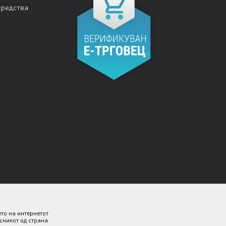
средства
ето на интернетот
исникот од страна