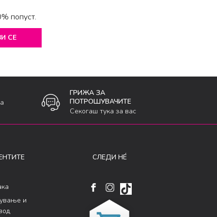
0% попуст.
И СЕ
ГРИЖА ЗА
ПОТРОШУВАЧИТЕ
ка
Секогаш тука за вас
ЕНТИТЕ
СЛЕДИ НÉ
ака
кување и
вод