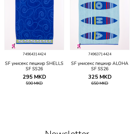
74964314424
74963714424
SF унисекс пешкир SHELLS
SF унисекс пешкир ALOHA
SF SS26
SF SS26
295
MKD
325
MKD
590
MKD
650
MKD