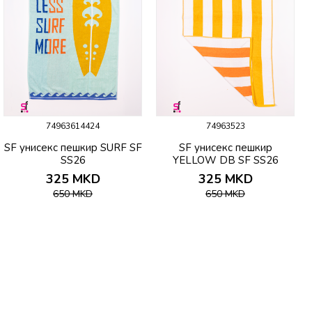
74963614424
74963523
SF унисекс пешкир SURF SF
SF унисекс пешкир
SS26
YELLOW DB SF SS26
325
MKD
325
MKD
650
MKD
650
MKD