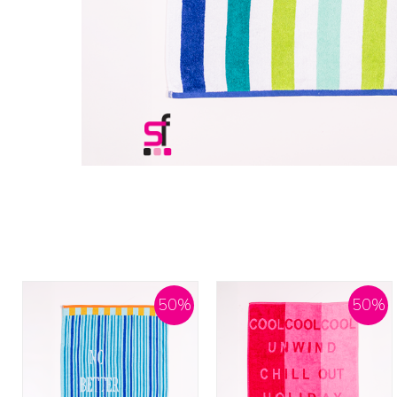
50
%
50
%