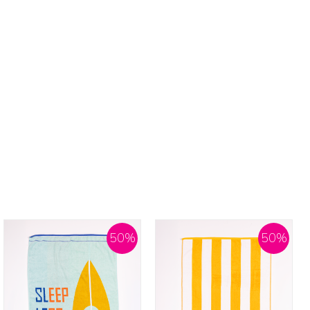
50
%
50
%