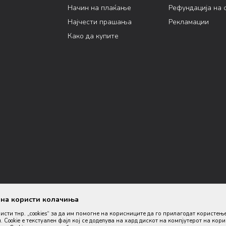
Начин на плаќање
Рефундација на 
Најчести прашања
Рекламации
Како да купите
ана користи колачиња
ристи тнр. „cookies“ за да им помогне на корисниците да го прилагодат користењ
. Cookie е текстуален фајл кој се доделува на хард дискот на компјутерот на кор