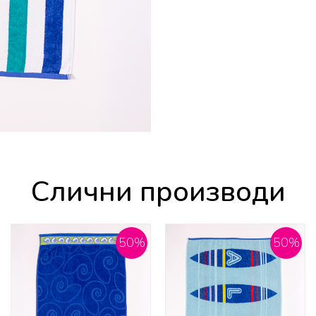
Слични производи
50
%
50
%