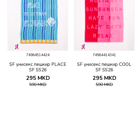
74964514424
74964414341
c
SF унисекс пешкир PLACE
SF унисекс пешкир COOL
SF SS26
SF SS26
295
MKD
295
MKD
590
MKD
590
MKD