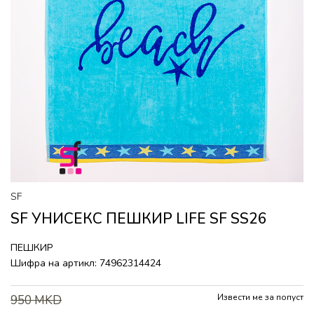
SF
SF УНИСЕКС ПЕШКИР LIFE SF SS26
ПЕШКИР
Шифра на артикл:
74962314424
Извести ме за попуст
950
MKD