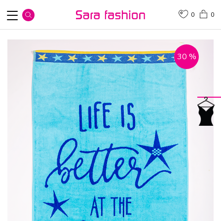
0
0
30
%