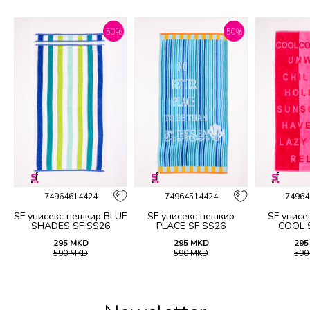
%
50
%
50
%
74964614424
74964514424
74964
SF унисекс пешкир BLUE
SF унисекс пешкир
SF унисе
SHADES SF SS26
PLACE SF SS26
COOL 
295
MKD
295
MKD
295
590
MKD
590
MKD
59