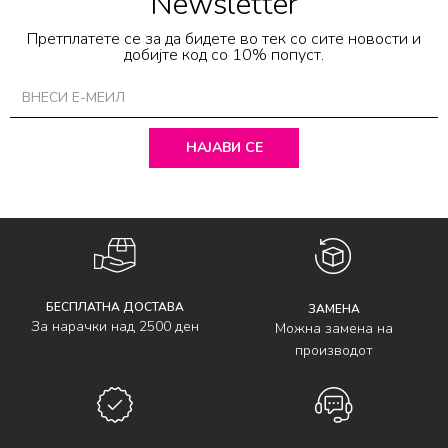
Newsletter
Претплатете се за да бидете во тек со сите новости и
добијте код со 10% попуст.
НАЈАВИ СЕ
БЕСПЛАТНА ДОСТАВА
ЗАМЕНА
За нарачки над 2500 ден
Можна замена на
производот