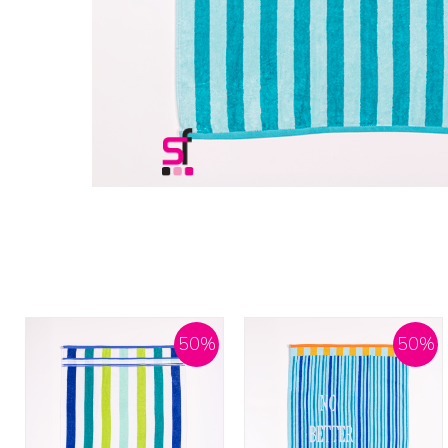
50
%
50
%