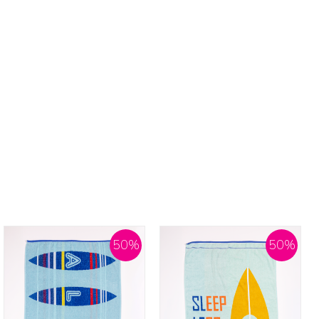
50
%
50
%