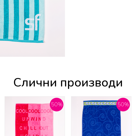
Слични производи
50
%
50
%