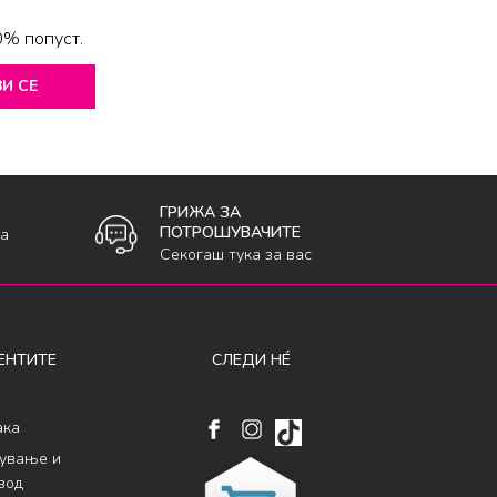
0% попуст.
И СЕ
ГРИЖА ЗА
ПОТРОШУВАЧИТЕ
ка
Секогаш тука за вас
ЕНТИТЕ
СЛЕДИ НÉ
ака
кување и
вод