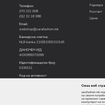
Кариера
Телефон:
070 231 608
Контакт
(0)2 32 18 388
Цени
Email:
webshop@sarafashion.mk
Банкарска сметка:
NLB banka 210053355310145
ДАНОЧЕН ИД:
4030999370099
Идентификациски број:
5335531
Код на активност
47.51
Оваа веб стр
sarafashion.mk ко
на своите потреби
на мрежниот серве
компјутерот на к