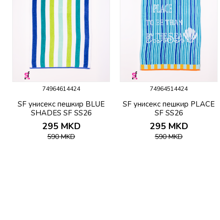
74964614424
74964514424
c
SF унисекс пешкир BLUE
SF унисекс пешкир PLACE
SHADES SF SS26
SF SS26
295
MKD
295
MKD
590
MKD
590
MKD