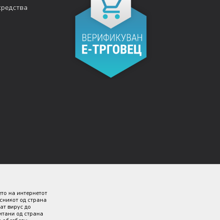
средства
ето на интернетот
исникот од страна
ат вирус до
итани од страна