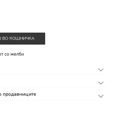
Ј ВО КОШНИЧКА
от со желби
о продавниците