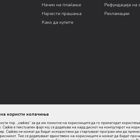
Начин на плаќање
Рефундација на 
Најчести прашања
Рекламации
Како да купите
ана користи колачиња
ристи тнр. „cookies“ за да им помогне на корисниците да го прилагодат користењ
. Cookie е текстуален фајл кој се доделува на хард дискот на компјутерот на кор
р. Cookies не можат да бидат искористени да стартуваат програм или да пренес
орисникот. Тие се доделуваат единствено на корисниците и можат да бидат проч