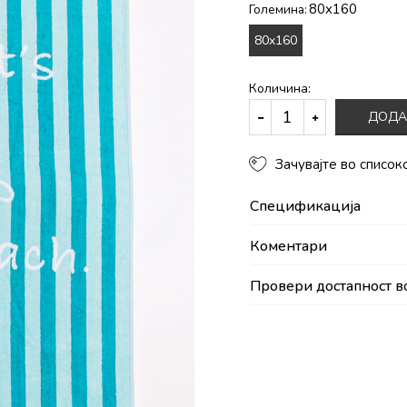
80x160
Големина:
80x160
Количина:
ДОДА
Зачувајте во список
Спецификација
Коментари
Провери достапност в