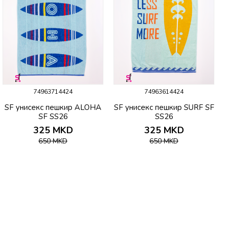
74963714424
74963614424
SF унисекс пешкир ALOHA
SF унисекс пешкир SURF SF
SF SS26
SS26
325
MKD
325
MKD
650
MKD
650
MKD