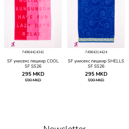
74964414341
74964314424
SF унисекс пешкир COOL
SF унисекс пешкир SHELLS
SF SS26
SF SS26
295
MKD
295
MKD
590
MKD
590
MKD