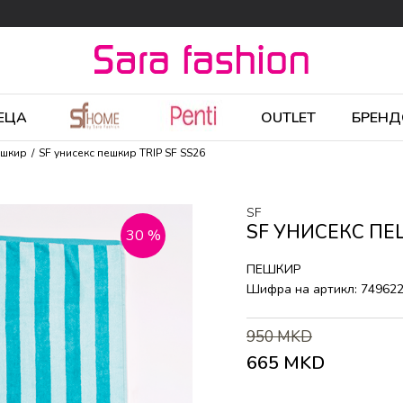
ЕЦА
OUTLET
БРЕНД
ешкир
SF унисекс пешкир TRIP SF SS26
SF
SF УНИСЕКС ПЕШ
30
%
ПЕШКИР
Шифра на артикл:
74962
950
MKD
665
MKD