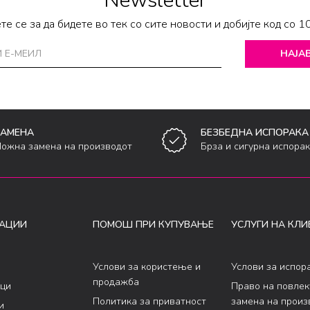
Newsletter
те се за да бидете во тек со сите новости и добијте код со 1
НАЈАВ
ЗАМЕНА
БЕЗБЕДНА ИСПОРАКА
ожна замена на производот
Брза и сигурна испора
АЦИИ
ПОМОШ ПРИ КУПУВАЊЕ
УСЛУГИ НА КЛИ
Услови за користење и
Услови за испор
продажба
ци
Право на повле
Политика за приватност
замена на произ
и