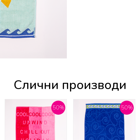
Слични производи
50
%
50
%