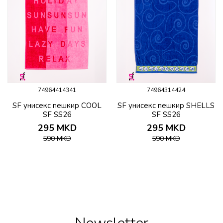
74964414341
74964314424
SF унисекс пешкир COOL
SF унисекс пешкир SHELLS
SF SS26
SF SS26
295
MKD
295
MKD
590
MKD
590
MKD