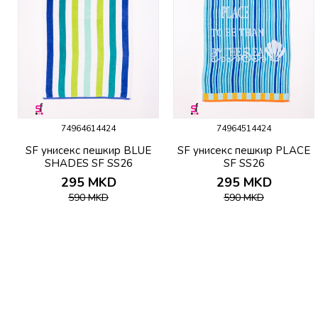
74964614424
74964514424
c
SF унисекс пешкир BLUE
SF унисекс пешкир PLACE
SHADES SF SS26
SF SS26
295
MKD
295
MKD
590
MKD
590
MKD