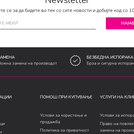
Newsletter
те се за да бидете во тек со сите новости и добијте код со 1
НАЈАВ
ЗАМЕНА
БЕЗБЕДНА ИСПОРАКА
ожна замена на производот
Брза и сигурна испора
АЦИИ
ПОМОШ ПРИ КУПУВАЊЕ
УСЛУГИ НА КЛИ
Услови за користење и
Услови за испор
продажба
ци
Право на повле
Политика за приватност
замена на произ
и