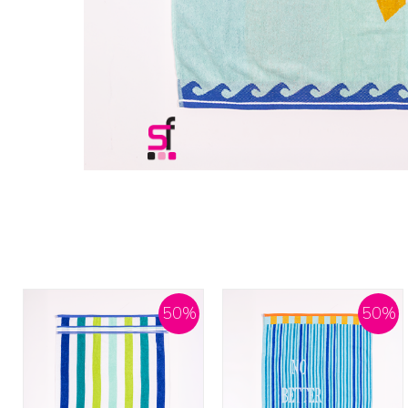
50
%
50
%