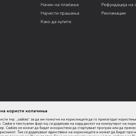
Начин на плаќање
Рефундација на 
Најчести прашања
Рекламации
Како да купите
ана користи колачиња
ристи тнр. „cookies“ за да им помогне на корисниците да го прилагодат користењ
. Cookie е текстуален фајл кој се доделува на хард дискот на компјутерот на кор
р. Cookies не можат да бидат искористени да стартуваат програм или да пренес
орисникот. Тие се доделуваат единствено на корисниците и можат да бидат проч