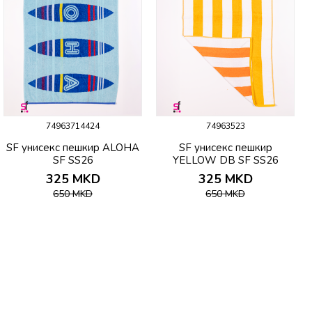
74963714424
74963523
SF унисекс пешкир ALOHA
SF унисекс пешкир
SF SS26
YELLOW DB SF SS26
325
MKD
325
MKD
650
MKD
650
MKD