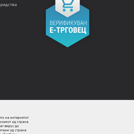
средства
ето на интернетот
исникот од страна
ат вирус до
итани од страна