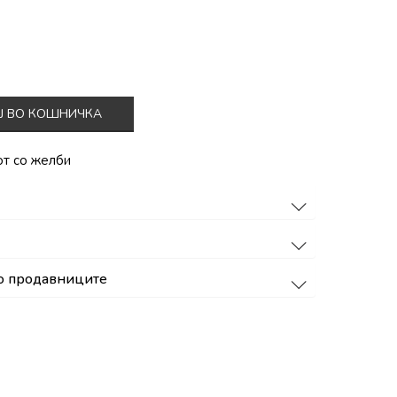
Ј ВО КОШНИЧКА
от со желби
о продавниците