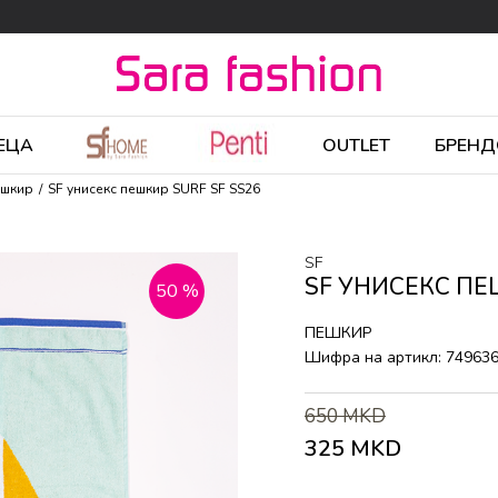
ЕЦА
OUTLET
БРЕНД
ешкир
SF унисекс пешкир SURF SF SS26
SF
SF УНИСЕКС ПЕ
50
%
ПЕШКИР
Шифра на артикл:
74963
650
MKD
325
MKD