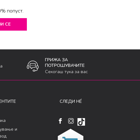
0% попуст.
И СЕ
ГРИЖА ЗА
ПОТРОШУВАЧИТЕ
ка
Секогаш тука за вас
ЕНТИТЕ
СЛЕДИ НÉ
ака
кување и
вод