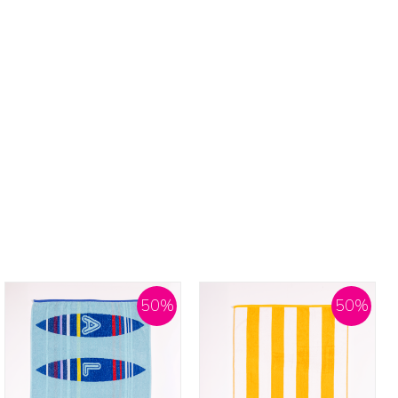
50
%
50
%