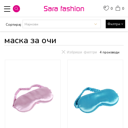
0
0
Филтри
Сортирај
маска за очи
Избриши филтри
4
производи