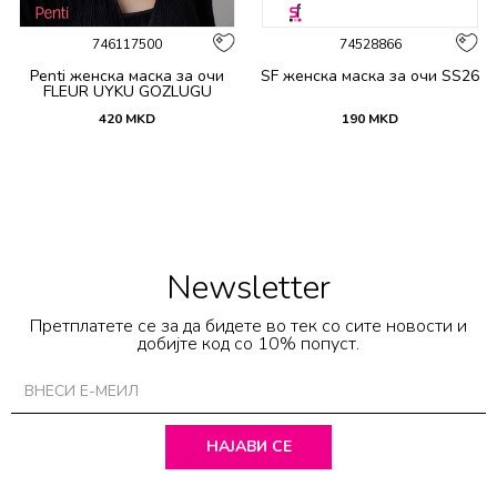
746117500
74528866
Penti женска маска за очи
SF женска маска за очи SS26
FLEUR UYKU GOZLUGU
420
MKD
190
MKD
Newsletter
Претплатете се за да бидете во тек со сите новости и
добијте код со 10% попуст.
НАЈАВИ СЕ