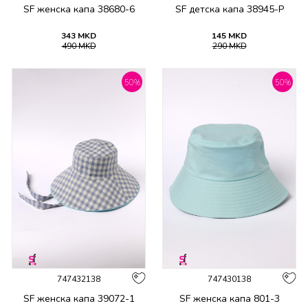
SF женска капа 38680-6
SF детска капа 38945-P
343
MKD
145
MKD
490
MKD
290
MKD
50
%
50
%
747432138
747430138
SF женска капа 39072-1
SF женска капа 801-3