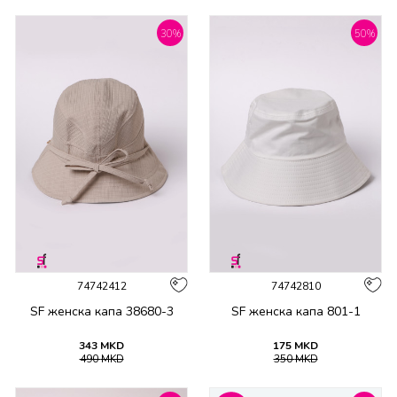
30
%
50
%
74742412
74742810
SF женска капа 38680-3
SF женска капа 801-1
343
MKD
175
MKD
490
MKD
350
MKD