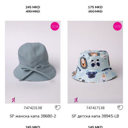
245
MKD
175
MKD
490
MKD
350
MKD
50
%
50
%
747423138
747417138
SF женска капа 38680-2
SF детска капа 38945-LB
245
MKD
145
MKD