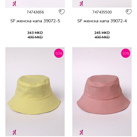
74743656
747435500
SF женска капа 39072-5
SF женска капа 39072-4
343
MKD
245
MKD
490
MKD
490
MKD
50
%
50
%