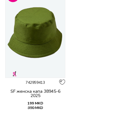
742959413
SF женска капа 38945-6
2025
199
MKD
390
MKD