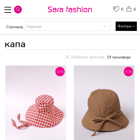
0
0
Филтри
Сортирај
капа
Избриши филтри
19
производи
50
%
50
%