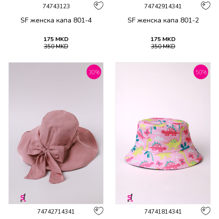
74743123
74742914341
SF женска капа 801-4
SF женска капа 801-2
175
MKD
175
MKD
350
MKD
350
MKD
30
%
50
%
74742714341
74741814341