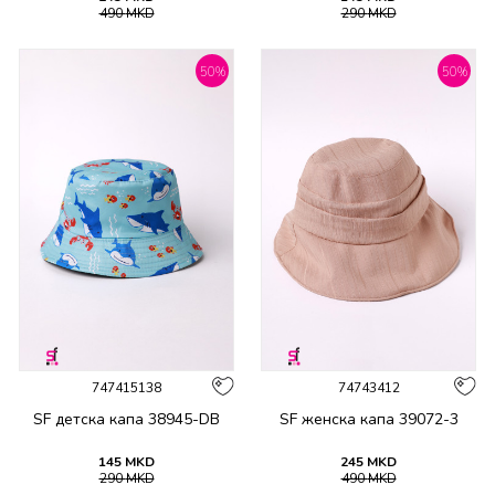
490
MKD
290
MKD
50
%
50
%
747415138
74743412
SF детска капа 38945-DB
SF женска капа 39072-3
145
MKD
245
MKD
290
MKD
490
MKD