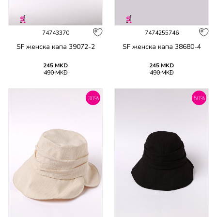
74743370
7474255746
SF женска капа 39072-2
SF женска капа 38680-4
245
MKD
245
MKD
490
MKD
490
MKD
30
%
50
%