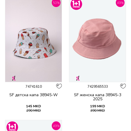
50
%
49
%
74741610
7429565533
SF детска капа 38945-W
SF женска капа 38945-3
2025
145
MKD
199
MKD
290
MKD
390
MKD
49
%